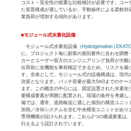
コスト・安全性の慎重な比較検討が必要です。ユー
た装置構成が適しているか、手動操作による柔軟対
業負荷が増加する傾向があります。
■モジュール式水素化設備
モジュール式水素化設備
（Hydrogenation | EKA
に、プロジェクト毎に顧客の個別要件に合わせ調整
カーとユーザー双方のエンジニアリング負荷が大幅
出荷前に全機能を事前検証できるため、リスクを最
す。全体として、モジュール式の設備構成は、現代
決策となります。バッチ容量が最大5m3までのケ
ます。この概念の中心には、固定設置された水素化
要構成要素が周囲に配置され、現場の条件を考慮し、
備では、通常、道路輸送に適した個別の構造ユニッ
加熱／冷却システムを含む中央構造ユニットがあり
専用機構が設けられます。これら2つの構成要素は
行えるよう設計されています。