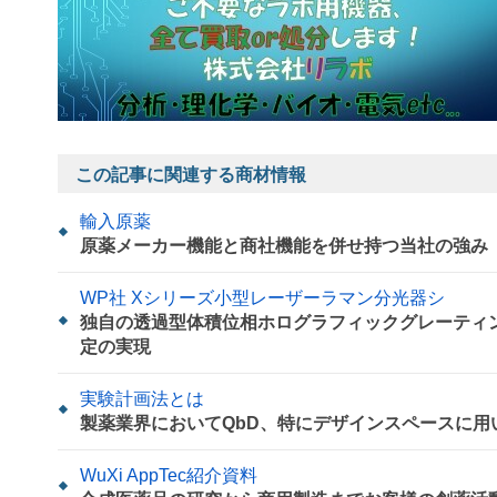
この記事に関連する商材情報
輸入原薬
原薬メーカー機能と商社機能を併せ持つ当社の強み
WP社 Xシリーズ小型レーザーラマン分光器シ
独自の透過型体積位相ホログラフィックグレーティン
定の実現
実験計画法とは
製薬業界においてQbD、特にデザインスペースに
WuXi AppTec紹介資料