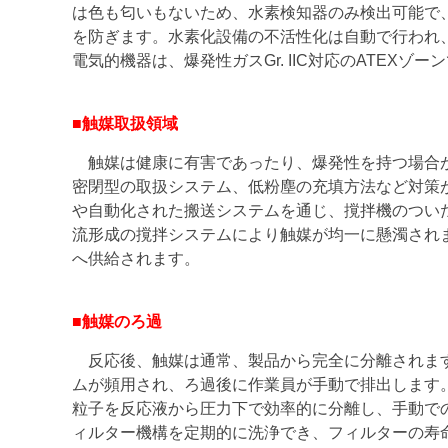
は色も匂いもないため、水素検知器のみ検出可能で
を防ぎます。水素化設備の不活性化は自動で行われ
電気的機器は、爆発性ガスGr. IIC対応のATEX
■触媒取扱領域
触媒は健康に有害であったり、爆発性を持つ場合が
密閉型の取扱システム、低粉塵の充填方法など対策
や自動化された搬送システムを通じ、撹拌機のつい
流形成の撹拌システムにより触媒が均一に懸濁され
へ供給されます。
■触媒のろ過
反応後、触媒は通常、製品から完全に分離されます
ムが頻用され、ろ過後に作業員が手動で排出します
粒子を反応液から圧力下で効率的に分離し、手動で
ィルター機構を定期的に洗浄でき、フィルターの寿