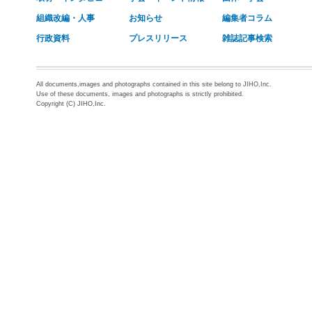
組織改編・人事
お知らせ
編集者コラム
行政資料
プレスリリース
雑誌記事検索
All documents,images and photographs contained in this site belong to JIHO,Inc.
Use of these documents, images and photographs is strictly prohibited.
Copyright (C) JIHO,Inc.