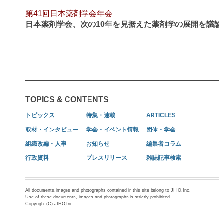
第41回日本薬剤学会年会
日本薬剤学会、次の10年を見据えた薬剤学の展開を議
TOPICS & CONTENTS
トピックス
特集・連載
ARTICLES
取材・インタビュー
学会・イベント情報
団体・学会
組織改編・人事
お知らせ
編集者コラム
行政資料
プレスリリース
雑誌記事検索
All documents,images and photographs contained in this site belong to JIHO,Inc.
Use of these documents, images and photographs is strictly prohibited.
Copyright (C) JIHO,Inc.