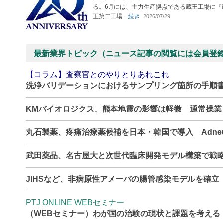
る。6月には、主力生産拠点である蔵王工場に『
王第二工場
...続き
2026/07/29
最新業界トピック（ニュース記事の閲覧には会員登
【コラム】査察官とのやりとりあれこれ
洗浄バリデーションにおけるサンプリング箇所の手順
KMバイオロジクス、熊本地震の影響は軽微 通常操
丸石製薬、疼痛治療薬候補を日本・韓国で導入 Adne
武田薬品、名古屋大と次世代臨床開発モデル構築で戦
JIHSなど、非病原性アメーバの腸管感染モデルを確
PTJ ONLINE WEBセミナー
（WEBセミナー）わが国の治験の現状と課題を考える