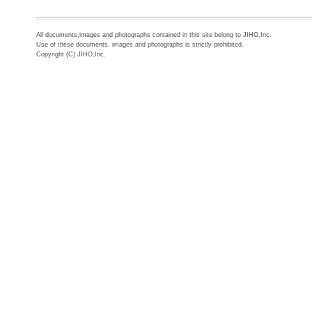
All documents,images and photographs contained in this site belong to JIHO,Inc.
Use of these documents, images and photographs is strictly prohibited.
Copyright (C) JIHO,Inc.