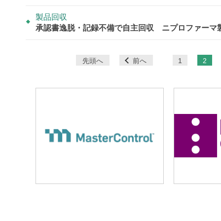
製品回収
承認書逸脱・記録不備で自主回収 ニプロファーマ
ペ
先頭へ
前へ
1
2
ー
ジ