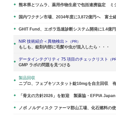
熊本県とツムラ、薬用作物生産で包括連携協定 ミ
国内ワクチン市場、2034年度に3,872億円へ 
GHIT Fund、エボラ迅速診断システム開発に1.
NIR 技術紹介＜異物検出＞
（PR）
もしも、錠剤内部に毛髪や虫が混入したら・・・
データインテグリティ 75 項目のチェックリスト
（P
GMP ラボの問題を見つける
製品回収
ニプロ、フェブキソスタット錠10mgを自主回収 
「骨太の方針2026」を歓迎 製薬協・EFPIA Ja
ノボ ノルディスク ファーマ郡山工場、化石燃料の