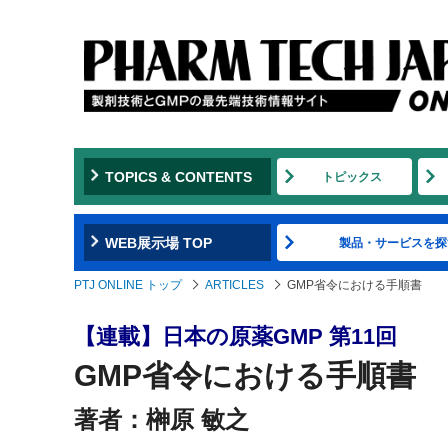
TOPICS & CONTENTS
トピックス
WEB展示場 TOP
製品・サービスを探
PTJ ONLINE トップ
ARTICLES
GMP省令における手順書
【連載】日本の原薬GMP 第11回
GMP省令における手順書
著者：榊原 敏之