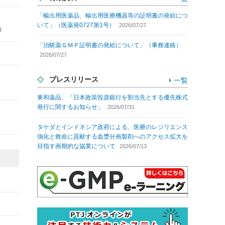
「輸出用医薬品、輸出用医療機器等の証明書の発給につ
いて」（医薬発0727第1号）
2026/07/27
0
「治験薬ＧＭＰ証明書の発給について」（事務連絡）
2026/07/27
プレスリリース
一覧
東和薬品、「日本政策投資銀行を割当先とする優先株式
発行に関するお知らせ」
2026/07/31
タケダとインドネシア政府による、医療のレジリエンス
強化と救命に貢献する血漿分画製剤へのアクセス拡大を
目指す画期的な協業について
2026/07/13