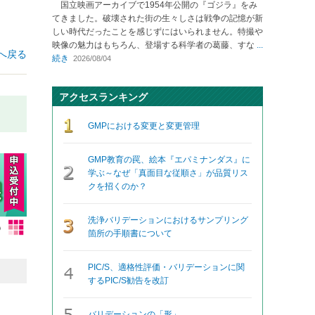
国立映画アーカイブで1954年公開の『ゴジラ』をみ
てきました。破壊された街の生々しさは戦争の記憶が新
しい時代だったことを感じずにはいられません。特撮や
映像の魅力はもちろん、登場する科学者の葛藤、すな
...
へ戻る
続き
2026/08/04
アクセスランキング
GMPにおける変更と変更管理
GMP教育の罠、絵本『エパミナンダス』に
学ぶ～なぜ「真面目な従順さ」が品質リス
クを招くのか？
洗浄バリデーションにおけるサンプリング
箇所の手順書について
PIC/S、適格性評価・バリデーションに関
するPIC/S勧告を改訂
バリデーションの「形」