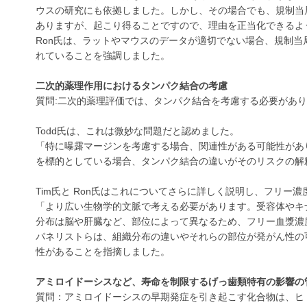
ウスの研究にも依拠しました。しかし、その場合でも、規制当
ありますが、起こり得ることですので、理由を正当化できるよ
Ron氏は、ラットやマウスのデータが適切でない場合、規制
れていることを強調しました。
二次的薬理作用におけるタンパク結合の考慮
質問:二次的薬理評価では、タンパク結合を考慮する必要があり
Todd氏は、これは微妙な問題だと認めました。
「特に曝露マージンを考慮する場合、関連性がある可能性があ
を標的としている場合、タンパク結合の違いがそのリスクの解
Tim氏と Ron氏はこれについてさらに詳しく説明し、フリー
「より広い生物学的文脈で考える必要があります。受容体やキ
分布は脳や肝臓など、部位によって異なるため、フリー血漿濃
パネリストらは、組織分布の違いやそれらの部位が発がん性の
性があることを指摘しました。
アミロイドーシスなど、寿命を制限するげっ歯類特有の影響の
質問：アミロイドーシスの早期発症を引き起こす化合物は、ヒ