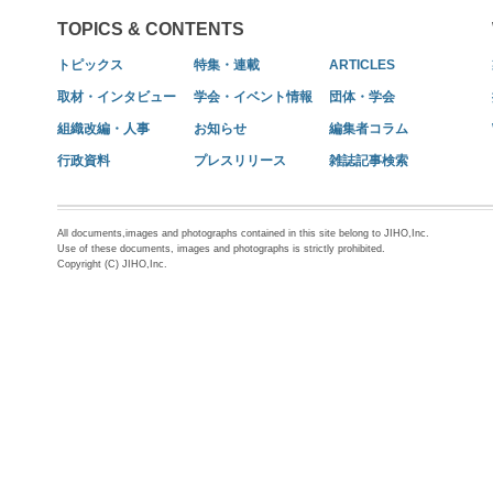
TOPICS & CONTENTS
トピックス
特集・連載
ARTICLES
取材・インタビュー
学会・イベント情報
団体・学会
組織改編・人事
お知らせ
編集者コラム
行政資料
プレスリリース
雑誌記事検索
All documents,images and photographs contained in this site belong to JIHO,Inc.
Use of these documents, images and photographs is strictly prohibited.
Copyright (C) JIHO,Inc.