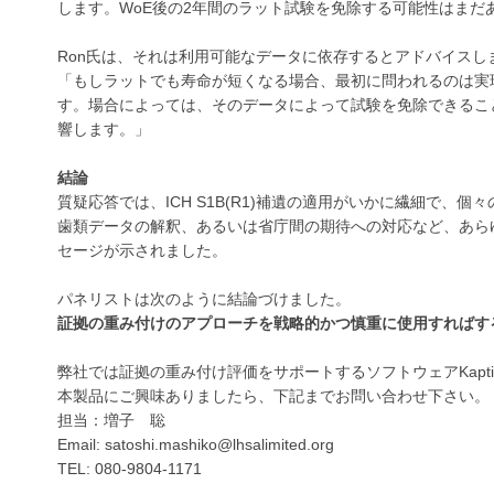
します。WoE後の2年間のラット試験を免除する可能性はまだ
Ron氏は、それは利用可能なデータに依存するとアドバイスし
「もしラットでも寿命が短くなる場合、最初に問われるのは実
す。場合によっては、そのデータによって試験を免除できるこ
響します。」
結論
質疑応答では、ICH S1B(R1)補遺の適用がいかに繊細で
歯類データの解釈、あるいは省庁間の期待への対応など、あら
セージが示されました。
パネリストは次のように結論づけました。
証拠の重み付けのアプローチを戦略的かつ慎重に使用すればす
弊社では証拠の重み付け評価をサポートするソフトウェアKapt
本製品にご興味ありましたら、下記までお問い合わせ下さい。
担当：増子 聡
Email: satoshi.mashiko@lhsalimited.org
TEL: 080-9804-1171