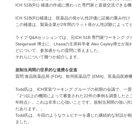
ICH S1B(R1) 補遺の作成に携わった専門家と直接交流できる
ICH S1B(R1)補遺は、医薬品の発がん性評価に証拠の重み
この補遺は、製薬企業が2年間のラット発がん性試験によって
ライブ Q&Aセッションでは、元ICH S1B 専門家ワーキング グループの
Steigerwalt 博士に、Lhasaの主席科学者 Alex Cay
どについて、参加者からの質問に答えました。
それらについて幾つか紹介します。
規制当局間の世界的な連携を促進
質問:食品医薬品局 (FDA)、欧州医薬品庁 (EMA)、医薬品医
Todd氏は、ICH実装ワーキング グループの初期の会議で、
「2つ以上の機関によって審査された22件の事例を調査したとこ
年時点）。これは非常に心強いことです。規制当局間の強い共
だあります。」
Todd氏は、今回のようなウェビナーを通じた継続的な対話が
ました。