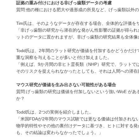
証拠の重み付けにおける非げっ歯類データの考慮
質問:他の種における肥大や過形成の所見など、げっ歯類以外の
Tim氏は、そのようなデータが存在する場合、全体的な評価を
「非げっ歯類の研究から潜在的な発がん性影響の証拠が得られ
ットのデータに置かれますが、非げっ歯類の研究結果も全体像
Todd氏は、2年間のラット研究が価値を付加するかどうかだ
重な洞察を与えることが多いと付け加えました。
「例えば、9か月間の非ヒト霊長類（NHP）研究で、ラット
そのリスクを捉えられなかったとしても、それは人間への潜在
マウス研究が価値を生み出さない可能性がある場合
質問:げっ歯類の研究は価値を付加しないという強いWoE が
か？
Todd氏は、2つの実例を紹介しました。
「米国FDAが2年間のマウス試験では更なる価値は付加され
物学的特性やその他の裏付けデータに基づき、ヒトに対する発
も、その結論は変わらなかったでしょう。」