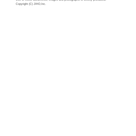
Copyright (C) JIHO,Inc.