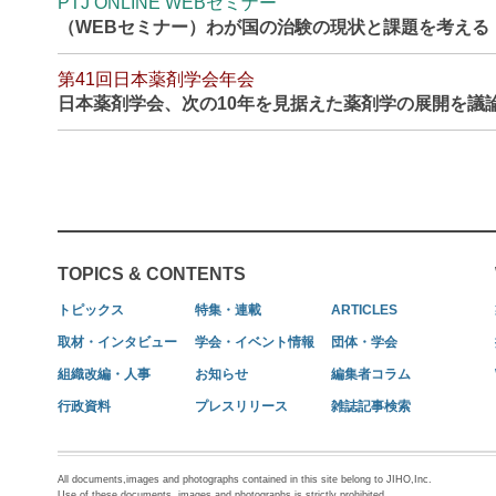
PTJ ONLINE WEBセミナー
（WEBセミナー）わが国の治験の現状と課題を考える
第41回日本薬剤学会年会
日本薬剤学会、次の10年を見据えた薬剤学の展開を議
TOPICS & CONTENTS
トピックス
特集・連載
ARTICLES
取材・インタビュー
学会・イベント情報
団体・学会
組織改編・人事
お知らせ
編集者コラム
行政資料
プレスリリース
雑誌記事検索
All documents,images and photographs contained in this site belong to JIHO,Inc.
Use of these documents, images and photographs is strictly prohibited.