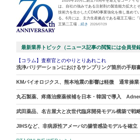
2026年10月に創立70周年を迎えるコーアイセ
は、自社の強みである注射剤の製造能力拡大と
技術力を生かしたCDMO事業強化を推し進めて
る。6月には、主力生産拠点である蔵王工場に『
王第二工場
...続き
2026/07/29
最新業界トピック（ニュース記事の閲覧には会員登
【コラム】査察官とのやりとりあれこれ
洗浄バリデーションにおけるサンプリング箇所の手順
KMバイオロジクス、熊本地震の影響は軽微 通常操
丸石製薬、疼痛治療薬候補を日本・韓国で導入 Adne
武田薬品、名古屋大と次世代臨床開発モデル構築で戦
JIHSなど、非病原性アメーバの腸管感染モデルを確