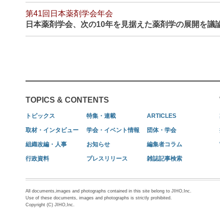
第41回日本薬剤学会年会
日本薬剤学会、次の10年を見据えた薬剤学の展開を議
TOPICS & CONTENTS
トピックス
特集・連載
ARTICLES
取材・インタビュー
学会・イベント情報
団体・学会
組織改編・人事
お知らせ
編集者コラム
行政資料
プレスリリース
雑誌記事検索
All documents,images and photographs contained in this site belong to JIHO,Inc.
Use of these documents, images and photographs is strictly prohibited.
Copyright (C) JIHO,Inc.