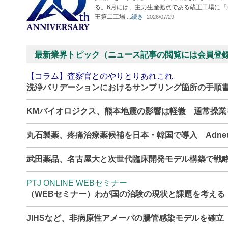
る。6月には、主力生産拠点である蔵王工場に『
王第二工場
...続き
2026/07/29
最新業界トピック（ニュース記事の閲覧には会員登
【コラム】査察官とのやりとりあれこれ
洗浄バリデーションにおけるサンプリング箇所の手順
KMバイオロジクス、熊本地震の影響は軽微 通常操
丸石製薬、疼痛治療薬候補を日本・韓国で導入 Adne
武田薬品、名古屋大と次世代臨床開発モデル構築で戦
PTJ ONLINE WEBセミナー
（WEBセミナー）わが国の治験の現状と課題を考える
JIHSなど、非病原性アメーバの腸管感染モデルを確