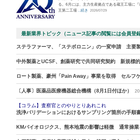
る。6月には、主力生産拠点である蔵王工場に『
王第二工場
...続き
2026/07/29
最新業界トピック（ニュース記事の閲覧には会員登
ステラファーマ、「ステボロニン」の一変申請 主要
中外製薬とUCSF、創薬研究で共同研究契約 新規標
ロート製薬、豪州「Pain Away」事業を取得 セル
〔人事〕医薬品医療機器総合機構（8月1日付ほか）
20
【コラム】査察官とのやりとりあれこれ
洗浄バリデーションにおけるサンプリング箇所の手順
KMバイオロジクス、熊本地震の影響は軽微 通常操