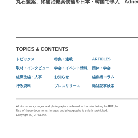
丸石製薬、疼痛治療薬候補を日本・韓国で導入 Adne
TOPICS & CONTENTS
トピックス
特集・連載
ARTICLES
取材・インタビュー
学会・イベント情報
団体・学会
組織改編・人事
お知らせ
編集者コラム
行政資料
プレスリリース
雑誌記事検索
All documents,images and photographs contained in this site belong to JIHO,Inc.
Use of these documents, images and photographs is strictly prohibited.
Copyright (C) JIHO,Inc.