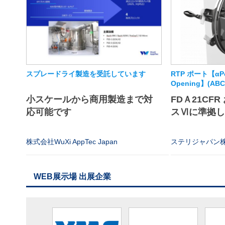
スプレードライ製造を受託しています
RTP ポート【αPor
Opening】(A
小スケールから商用製造まで対
FDＡ21CFR
応可能です
スⅥに準拠
株式会社WuXi AppTec Japan
ステリジャパン
WEB展示場 出展企業