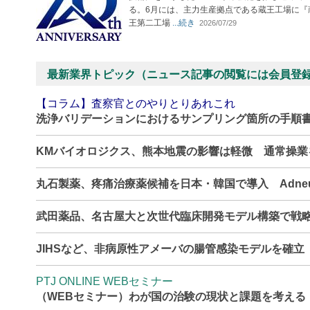
る。6月には、主力生産拠点である蔵王工場に『
王第二工場
...続き
2026/07/29
最新業界トピック（ニュース記事の閲覧には会員登
【コラム】査察官とのやりとりあれこれ
洗浄バリデーションにおけるサンプリング箇所の手順
KMバイオロジクス、熊本地震の影響は軽微 通常操
丸石製薬、疼痛治療薬候補を日本・韓国で導入 Adne
武田薬品、名古屋大と次世代臨床開発モデル構築で戦
JIHSなど、非病原性アメーバの腸管感染モデルを確
PTJ ONLINE WEBセミナー
（WEBセミナー）わが国の治験の現状と課題を考える