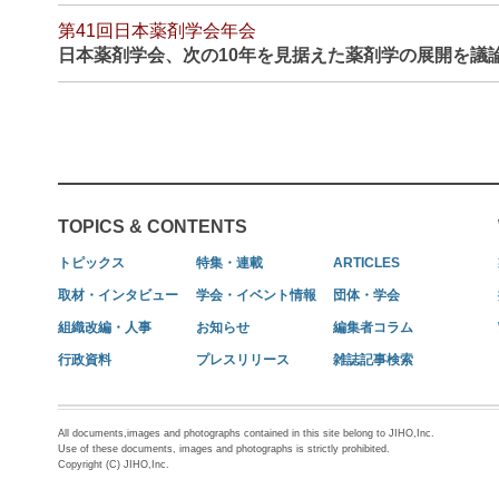
第41回日本薬剤学会年会
日本薬剤学会、次の10年を見据えた薬剤学の展開を議
TOPICS & CONTENTS
トピックス
特集・連載
ARTICLES
取材・インタビュー
学会・イベント情報
団体・学会
組織改編・人事
お知らせ
編集者コラム
行政資料
プレスリリース
雑誌記事検索
All documents,images and photographs contained in this site belong to JIHO,Inc.
Use of these documents, images and photographs is strictly prohibited.
Copyright (C) JIHO,Inc.