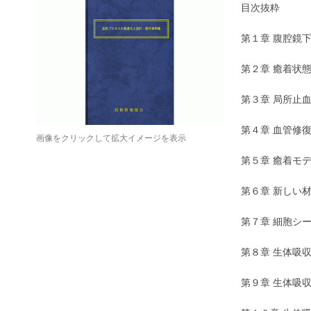
目次抜粋
第１章 腹腔鏡
第２章 癒着状
第３章 局所止
第４章 血管修
画像をクリックして拡大イメージを表示
第５章 癒着モ
第６章 新しい
第７章 細胞シ
第８章 生体吸
第９章 生体吸