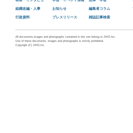
取材・インタビュー
学会・イベント情報
団体・学会
組織改編・人事
お知らせ
編集者コラム
行政資料
プレスリリース
雑誌記事検索
All documents,images and photographs contained in this site belong to JIHO,Inc.
Use of these documents, images and photographs is strictly prohibited.
Copyright (C) JIHO,Inc.