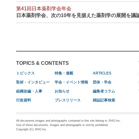
第41回日本薬剤学会年会
日本薬剤学会、次の10年を見据えた薬剤学の展開を議
TOPICS & CONTENTS
トピックス
特集・連載
ARTICLES
取材・インタビュー
学会・イベント情報
団体・学会
組織改編・人事
お知らせ
編集者コラム
行政資料
プレスリリース
雑誌記事検索
All documents,images and photographs contained in this site belong to JIHO,Inc.
Use of these documents, images and photographs is strictly prohibited.
Copyright (C) JIHO,Inc.