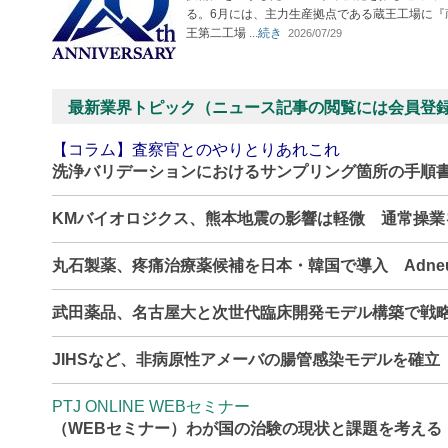
る。6月には、主力生産拠点である蔵王工場に『
王第二工場
...続き
2026/07/29
最新業界トピック（ニュース記事の閲覧には会員登
【コラム】査察官とのやりとりあれこれ
洗浄バリデーションにおけるサンプリング箇所の手順
KMバイオロジクス、熊本地震の影響は軽微 通常操
丸石製薬、疼痛治療薬候補を日本・韓国で導入 Adne
武田薬品、名古屋大と次世代臨床開発モデル構築で戦
JIHSなど、非病原性アメーバの腸管感染モデルを確
PTJ ONLINE WEBセミナー
（WEBセミナー）わが国の治験の現状と課題を考える