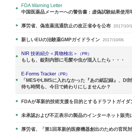
FDA Warning Letter
中国医薬品メーカーへの警告書：虚偽試験結果使用
厚労省、偽造薬流通防止の改正省令を公布
2017/10/
新しいEUの治験薬GMPガイドライン
2017/10/06
NIR 技術紹介＜異物検出＞
（PR）
もしも、錠剤内部に毛髪や虫が混入したら・・・
E-Forms Tracker
（PR）
「MESやLIMSに入れなかった『あの紙記録』、D
待ち時間も、今日で終わりにしませんか？
FDAが革新的技術支援を目的とするドラフトガイダ
未承認および不正表示の製品のインターネット販売
厚労省、「第1回革新的医療機器創出のための官民