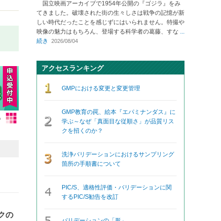
国立映画アーカイブで1954年公開の『ゴジラ』をみ
てきました。破壊された街の生々しさは戦争の記憶が新
しい時代だったことを感じずにはいられません。特撮や
映像の魅力はもちろん、登場する科学者の葛藤、すな
...
続き
2026/08/04
アクセスランキング
GMPにおける変更と変更管理
GMP教育の罠、絵本『エパミナンダス』に
学ぶ～なぜ「真面目な従順さ」が品質リス
クを招くのか？
洗浄バリデーションにおけるサンプリング
箇所の手順書について
PIC/S、適格性評価・バリデーションに関
するPIC/S勧告を改訂
クの
バリデーションの「形」