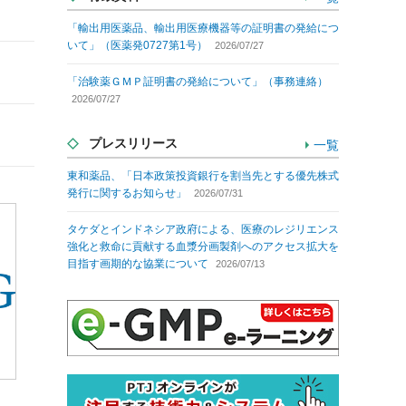
「輸出用医薬品、輸出用医療機器等の証明書の発給につ
いて」（医薬発0727第1号）
2026/07/27
「治験薬ＧＭＰ証明書の発給について」（事務連絡）
2026/07/27
プレスリリース
一覧
東和薬品、「日本政策投資銀行を割当先とする優先株式
発行に関するお知らせ」
2026/07/31
タケダとインドネシア政府による、医療のレジリエンス
強化と救命に貢献する血漿分画製剤へのアクセス拡大を
目指す画期的な協業について
2026/07/13