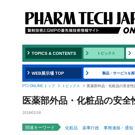
TOPICS & CONTENTS
トピックス
WEB展示場 TOP
製品・サービスを探
PTJ ONLINE トップ
トピックス
医薬部外品・化粧品の安全性
医薬部外品・化粧品の安全
2018/01/16
関連キーワード
化粧品
薬事行政
事務連絡・通知