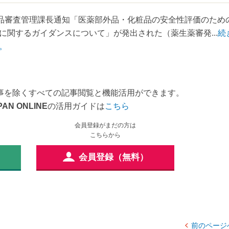
品審査管理課長通知「医薬部外品・化粧品の安全性評価のため
関するガイダンスについて」が発出された（薬生薬審発...
続
。
事を除くすべての記事閲覧と機能活用ができます。
PAN ONLINE
の活用ガイドは
こちら
会員登録がまだの方は
こちらから
会員登録（無料）
前のページ