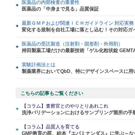
医薬品の内部検査の重要性
医薬品の「中身まで見る」品質保証
最新ＧＭＰおよび関連ＩＣＨガイドライン 対応実務
変化する規制を自社工場に落とし込む！その対応ガ
医薬品の受託製造（注射剤・固形剤・外用剤）
持田製薬工場だけの最新技術「ゲル化粒状錠 GEMT
実験計画法とは
製薬業界においてQbD、特にデザインスペースに
こちらの記事もご覧ください
【コラム】査察官とのやりとりあれこれ
洗浄バリデーションにおけるサンプリング箇所の手
【コラム】品質人を育てる
GMP教育の罠、絵本『エパミナンダス』に学ぶ～