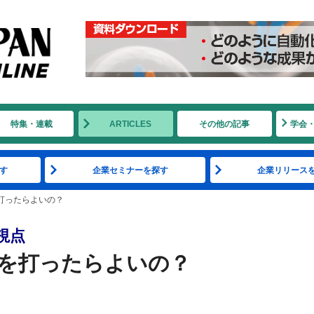
特集・連載
ARTICLES
その他の記事
学会
す
企業セミナーを探す
企業リリース
打ったらよいの？
視点
を打ったらよいの？