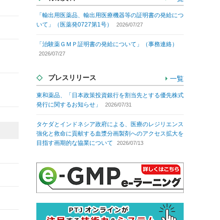
「輸出用医薬品、輸出用医療機器等の証明書の発給につ
いて」（医薬発0727第1号）
2026/07/27
「治験薬ＧＭＰ証明書の発給について」（事務連絡）
2026/07/27
プレスリリース
一覧
東和薬品、「日本政策投資銀行を割当先とする優先株式
発行に関するお知らせ」
2026/07/31
タケダとインドネシア政府による、医療のレジリエンス
強化と救命に貢献する血漿分画製剤へのアクセス拡大を
目指す画期的な協業について
2026/07/13