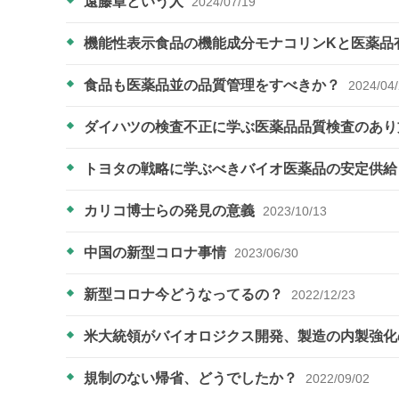
遠藤章という人
2024/07/19
機能性表示食品の機能成分モナコリンKと医薬品
食品も医薬品並の品質管理をすべきか？
2024/04
ダイハツの検査不正に学ぶ医薬品品質検査のあ
トヨタの戦略に学ぶべきバイオ医薬品の安定供
カリコ博士らの発見の意義
2023/10/13
中国の新型コロナ事情
2023/06/30
新型コロナ今どうなってるの？
2022/12/23
米大統領がバイオロジクス開発、製造の内製強
規制のない帰省、どうでしたか？
2022/09/02