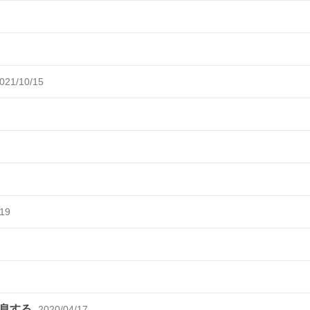
021/10/15
/19
終息する
2020/04/17