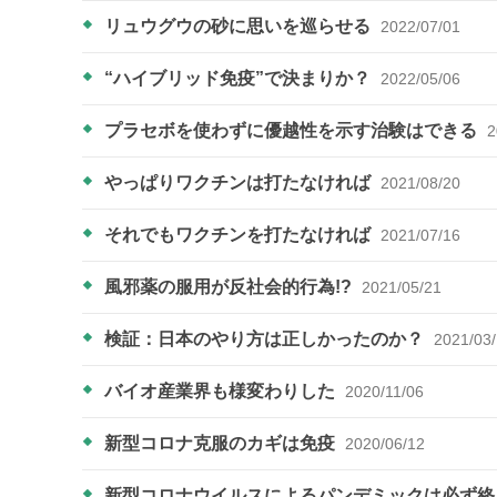
リュウグウの砂に思いを巡らせる
2022/07/01
“ハイブリッド免疫”で決まりか？
2022/05/06
プラセボを使わずに優越性を示す治験はできる
2
やっぱりワクチンは打たなければ
2021/08/20
それでもワクチンを打たなければ
2021/07/16
風邪薬の服用が反社会的行為!?
2021/05/21
検証：日本のやり方は正しかったのか？
2021/03
バイオ産業界も様変わりした
2020/11/06
新型コロナ克服のカギは免疫
2020/06/12
新型コロナウイルスによるパンデミックは必ず