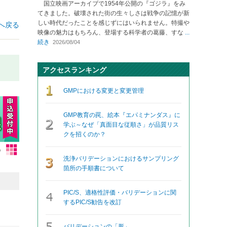
国立映画アーカイブで1954年公開の『ゴジラ』をみ
てきました。破壊された街の生々しさは戦争の記憶が新
しい時代だったことを感じずにはいられません。特撮や
へ戻る
映像の魅力はもちろん、登場する科学者の葛藤、すな
...
続き
2026/08/04
アクセスランキング
GMPにおける変更と変更管理
GMP教育の罠、絵本『エパミナンダス』に
学ぶ～なぜ「真面目な従順さ」が品質リス
クを招くのか？
洗浄バリデーションにおけるサンプリング
箇所の手順書について
PIC/S、適格性評価・バリデーションに関
するPIC/S勧告を改訂
バリデーションの「形」