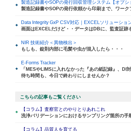
製造記録書やSOPの発行回収管理システム【オプシ
製造記録書やSOPの発行依頼から印刷まで、ワーク
Data Integrity GxP CSV対応｜EXCELソリューション
画面はEXCELだけど・・データはDBに、監査証跡
NIR 技術紹介＜異物検出＞
もしも、錠剤内部に毛髪や虫が混入したら・・・
E-Forms Tracker
「MESやLIMSに入れなかった『あの紙記録』、D
待ち時間も、今日で終わりにしませんか？
こちらの記事もご覧ください
【コラム】査察官とのやりとりあれこれ
洗浄バリデーションにおけるサンプリング箇所の手
【コラム】品質人を育てる