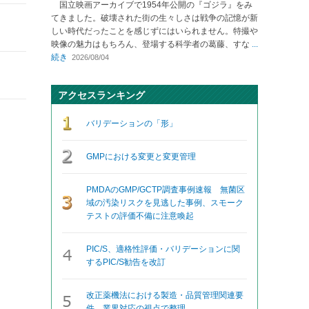
国立映画アーカイブで1954年公開の『ゴジラ』をみ
てきました。破壊された街の生々しさは戦争の記憶が新
しい時代だったことを感じずにはいられません。特撮や
映像の魅力はもちろん、登場する科学者の葛藤、すな
...
続き
2026/08/04
アクセスランキング
バリデーションの「形」
GMPにおける変更と変更管理
PMDAのGMP/GCTP調査事例速報 無菌区
域の汚染リスクを見逃した事例、スモーク
テストの評価不備に注意喚起
PIC/S、適格性評価・バリデーションに関
するPIC/S勧告を改訂
改正薬機法における製造・品質管理関連要
件、業界対応の視点で整理