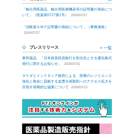
「輸出用医薬品、輸出用医療機器等の証明書の発給につ
いて」（医薬発0727第1号）
2026/07/27
「治験薬ＧＭＰ証明書の発給について」（事務連絡）
2026/07/27
プレスリリース
一覧
東和薬品、「日本政策投資銀行を割当先とする優先株式
発行に関するお知らせ」
2026/07/31
タケダとインドネシア政府による、医療のレジリエンス
強化と救命に貢献する血漿分画製剤へのアクセス拡大を
目指す画期的な協業について
2026/07/13