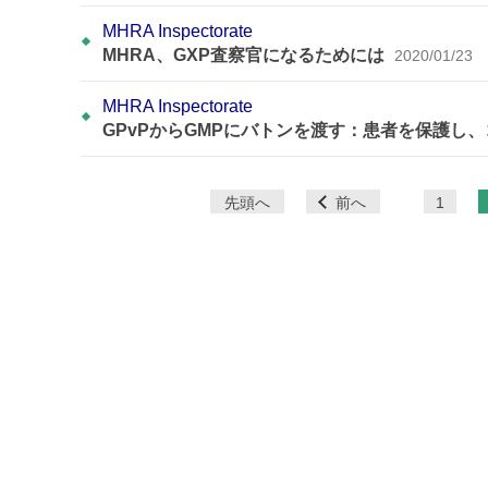
MHRA Inspectorate
MHRA、GXP査察官になるためには
2020/01/23
MHRA Inspectorate
GPvPからGMPにバトンを渡す：患者を保護し
ペ
先頭へ
前へ
1
ー
ジ