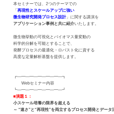
本セミナーでは、2つのテーマでの
「
再現性とスケールアップに強い
微生物研究開発プロセス設計
」に関する講演を
アプリケーション事例と共に紹介
いたします。
微生物挙動の可視化とバイオマス量変動の
科学的分解を可能とすることで、
発酵プロセスの最適化・ロバスト化に資する
高度な定量解析基盤を提供します。
┏―━―━―━―━―━―┓
Webセミナー内容
┗―━―━―━―━―━―┛
■演題１：
小スケール培養の限界を超える
～ “速さ”と“再現性”を両立するプロセス開発とデータ