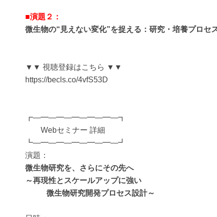
■演題２：
微生物の“見えない変化”を捉える：研究・培養プロセ
▼▼ 視聴登録はこちら ▼▼
https://becls.co/4vfS53D
┏―━―━―━―━―━―┓
Webセミナー 詳細
┗―━―━―━―━―━―┛
演題：
微生物研究を、さらにその先へ
～再現性とスケールアップに強い
微生物研究開発プロセス設計～