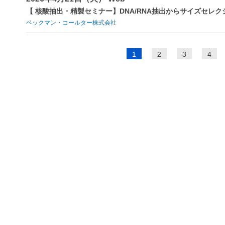
【 核酸抽出・精製セミナー】DNA/RNA抽出からサイズセレ
ベックマン・コールター株式会社
ペ
1
2
3
4
ー
ジ