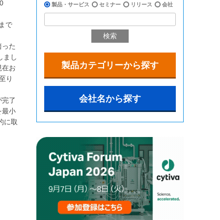
00
製品・サービス
セミナー
リリース
会社
まで
検索
培った
しまし
製品カテゴリーから探す
現在お
に至り
会社名から探す
が完了
を最小
的に取