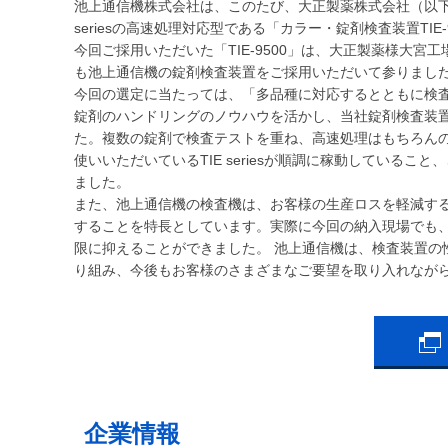
池上通信機株式会社は、このたび、大正製薬株式会社（以下
seriesの高速処理対応型である「カラー・錠剤検査装置TIE-
今回ご採用いただいた「TIE-9500」は、大正製薬様大
も池上通信機の錠剤検査装置をご採用いただいて参りまし
今回の選定に当たっては、「多品種に対応するとともに検
錠剤のハンドリングのノウハウを活かし、当社錠剤検査装置の
た。複数の錠剤で検査テストを重ね、高速処理はもちろん
使いいただいているTIE seriesが順調に稼動している
ました。
また、池上通信機の検査機は、お客様の生産ロスを軽減す
することを特長としています。実際に今回の納入現場でも
限に抑えることができました。 池上通信機は、検査装置の
り組み、今後もお客様のさまざまなご要望を取り入れなが
企業情報