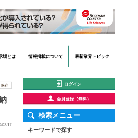
示場とは
情報掲載について
最新業界トピック
ログイン
保存
に納
会員登録（無料）
検索メニュー
03/17
キーワードで探す