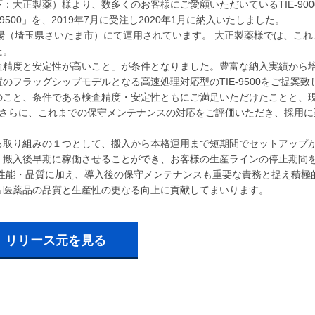
：大正製薬）様より、数多くのお客様にご愛顧いただいているTIE-90
9500」を、2019年7月に受注し2020年1月に納入いたしました。
宮工場（埼玉県さいたま市）にて運用されています。 大正製薬様では、これ
た。
査精度と安定性が高いこと」が条件となりました。豊富な納入実績から
フラッグシップモデルとなる高速処理対応型のTIE-9500をご提案致
のこと、条件である検査精度・安定性ともにご満足いただけたことと、
こと、さらに、これまでの保守メンテナンスの対応をご評価いただき、採用
る取り組みの１つとして、搬入から本格運用まで短期間でセットアップ
、搬入後早期に稼働させることができ、お客様の生産ラインの停止期間
性能・品質に加え、導入後の保守メンテナンスも重要な責務と捉え積極
ら医薬品の品質と生産性の更なる向上に貢献してまいります。
リリース元を見る