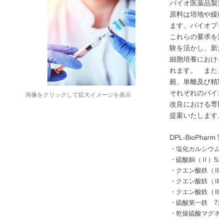
バイオ医薬品製
原料は培地や緩
ます。バイオプ
これらの要求を
験を活かし、新
細胞培養におけ
れます。 また
殿、単離及び精
それぞれのバイ
画像をクリックして拡大イメージを表示
改良における専
提案いたします
DPL-BioPharm
・塩化カルシ
・硫酸銅（Ⅱ）
5
・クエン酸鉄（
・クエン酸鉄（
・クエン酸鉄（
・硫酸第一鉄
7
・乾燥硫酸マグ