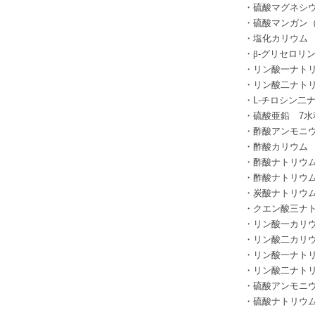
・硫酸マグネ
・硫酸マンガン
・塩化カリウム
・β
-
グリセロリ
・リン酸一ナト
・リン酸二ナト
・L-
チロシン二
・硫酸亜鉛
7
水
・酢酸アンモニ
・酢酸カリウム
・酢酸ナトリウ
・酢酸ナトリ
・炭酸ナトリウ
・クエン酸三ナ
・リン酸一カリ
・リン酸二カリ
・リン酸一ナト
・リン酸二ナト
・硫酸アンモニ
・硫酸ナトリウ