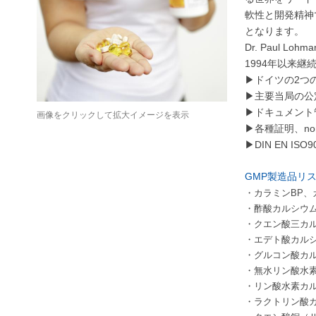
軟性と開発精神
となります。
Dr. Paul Lohm
1994
年以来継
2
▶ドイツの
つ
▶主要当局の公
▶ドキュメント
画像をクリックして拡大イメージを表示
n
▶各種証明、
DIN EN ISO9
▶
GMP
製造品リ
・カラミン
BP
、
・酢酸カルシウ
・クエン酸三カ
・エデト酸カル
・グルコン酸カ
・無水リン酸水
・リン酸水素カ
・ラクトリン酸