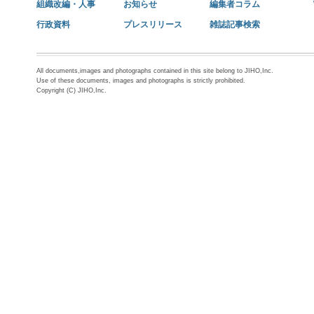
組織改編・人事
お知らせ
編集者コラム
行政資料
プレスリリース
雑誌記事検索
All documents,images and photographs contained in this site belong to JIHO,Inc.
Use of these documents, images and photographs is strictly prohibited.
Copyright (C) JIHO,Inc.