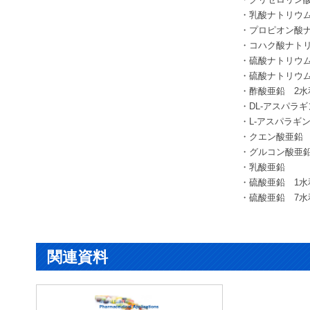
・乳酸ナトリウ
・プロピオン酸
・コハク酸ナト
・硫酸ナトリウ
・硫酸ナトリ
・酢酸亜鉛
2
水
・
DL-
アスパラギ
・
L-
アスパラギ
・クエン酸亜
・グルコン酸亜
・乳酸亜鉛
・硫酸亜鉛
1
水
・硫酸亜鉛
7
水
関連資料