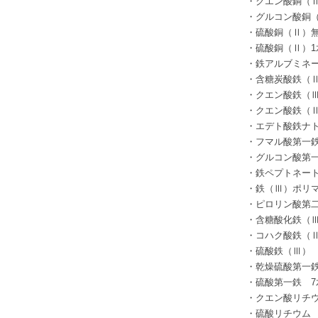
・クエン酸銅（
・グルコン酸銅
・硫酸銅（Ⅱ）
・硫酸銅（Ⅱ）
1
・鉄アルブミネ
・含糖炭酸鉄（
・クエン酸鉄（
・クエン酸鉄（
・エデト酸鉄ナ
・フマル酸第一
・グルコン酸
・鉄ペプトネー
・鉄（Ⅲ）ポリ
・ピロリン酸第
・含糖酸化鉄（
・コハク酸鉄（
・硫酸鉄（Ⅲ）
・乾燥硫酸第一
・硫酸第一鉄
7
・クエン酸リ
・
硫酸リチウム