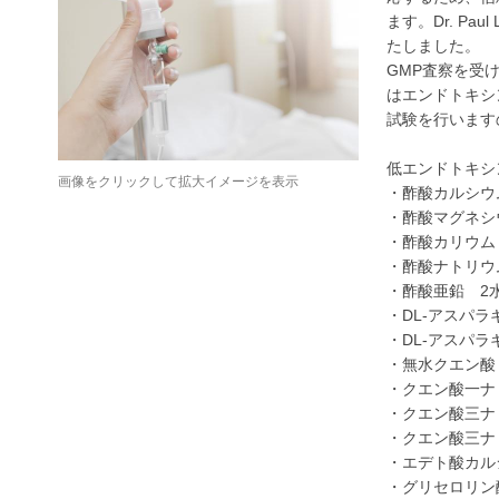
ます。
Dr. Pau
たしました。
GMP
査察を受
はエンドトキシ
試験を行います
低エンドトキシ
画像をクリックして拡大イメージを表示
・
酢酸カルシウ
・酢酸マグネ
・酢酸カリウム
・酢酸ナトリウ
・酢酸亜鉛
2
・
DL-
アスパラ
・
DL-
アスパラ
・無水クエン酸
・クエン酸一ナ
・クエン酸三ナ
・クエン酸三
・エデト酸
カル
・グリセロリン