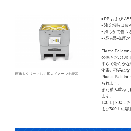
▪ PP および
▪ 液充填時は
▪ 滑らかで傷
▪ 標準品-在庫
Plastic Palletan
の保管および処
平らで滑らかな
消毒が容易にな
画像をクリックして拡大イメージを表示
Plastic Palletan
られます。
また積み重ね可
ます。
100 L | 200 L 
よび500 L 