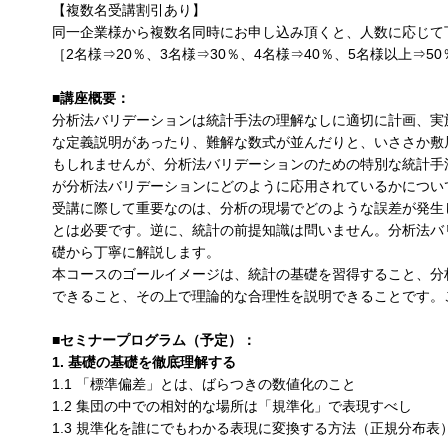
【複数名受講割引あり】
同一企業様から複数名同時にお申し込み頂くと、人数に応じて
［2名様⇒20％、3名様⇒30％、4名様⇒40％、5名様以上⇒5
■講座概要：
分析法バリデーションは統計手法の理解なしに適切に計画、実
な定義説明があったり、難解な数式が並んだりと、いささか敷
もしれませんが、分析法バリデーションのための特別な統計手
が分析法バリデーションにどのように応用されているかについ
受講に際して重要なのは、分析の現場でどのような誤差が発生
とは必要です。逆に、統計の前提知識は問いません。分析法バ
礎から丁寧に解説します。
本コースのゴールイメージは、統計の基礎を習得すること、分
できること、その上で理論的な合理性を説明できることです。
■セミナープログラム（予定）：
1. 基礎の基礎を徹底理解する
1.1 「標準偏差」とは、ばらつきの数値化のこと
1.2 集団の中での相対的な場所は「規準化」で表現すべし
1.3 規準化を誰にでもわかる表現に変換する方法（正規分布表