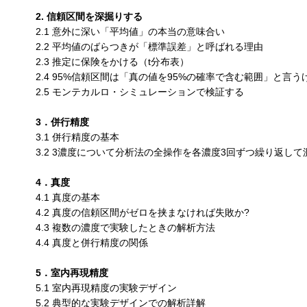
2. 信頼区間を深掘りする
2.1 意外に深い「平均値」の本当の意味合い
2.2 平均値のばらつきが「標準誤差」と呼ばれる理由
2.3 推定に保険をかける（t分布表）
2.4 95%信頼区間は「真の値を95%の確率で含む範囲」と言う
2.5 モンテカルロ・シミュレーションで検証する
3．併行精度
3.1 併行精度の基本
3.2 3濃度について分析法の全操作を各濃度3回ずつ繰り返して
4．真度
4.1 真度の基本
4.2 真度の信頼区間がゼロを挟まなければ失敗か?
4.3 複数の濃度で実験したときの解析方法
4.4 真度と併行精度の関係
5．室内再現精度
5.1 室内再現精度の実験デザイン
5.2 典型的な実験デザインでの解析詳解