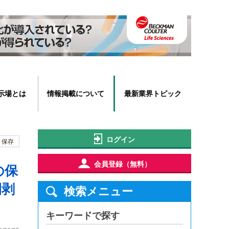
示場とは
情報掲載について
最新業界トピック
ログイン
保存
会員登録（無料）
の保
間剥
検索メニュー
キーワードで探す