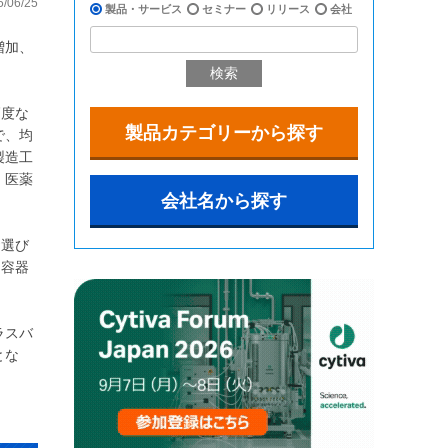
5/06/25
製品・サービス
セミナー
リリース
会社
増加、
検索
高度な
製品カテゴリーから探す
で、均
製造工
、医薬
会社名から探す
お選び
た容器
ラスバ
とな