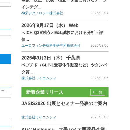
点検・校正・試験・検査・保全におけるデータ
インテグ...
神栄テクノロジー株式会社
2026/08/07
2026年9月17日（木） Web
＜ICH-Q3E対応＞E&L試験における分析・評
価...
ユーロフィン分析科学研究所株式会社
2026/08/06
2026年9月3日（木） 千葉県
ペプチド（GLP-1受容体作動薬など）やタンパ
ク質...
株式会社ワイエムシィ
2026/08/06
...
新着企業リリース
一覧
JASIS2026 出展とセミナー発表のご案内
株式会社ワイエムシィ
2026/08/06
AGC Biologics、大手バイオ医薬品企業