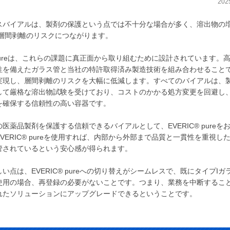
202
スバイアルは、製剤の保護という点では不十分な場合が多く、溶出物の
、層間剥離のリスクにつながります。
® pureは、これらの課題に真正面から取り組むために設計されています。
性を備えたガラス管と当社の特許取得済み製造技術を組み合わせること
実現し、層間剥離のリスクを大幅に低減します。すべてのバイアルは、
して厳格な溶出物試験を受けており、コストのかかる処方変更を回避し
を確保する信頼性の高い容器です。
医薬品製剤を保護する信頼できるバイアルとして、EVERIC® pureを
VERIC® pureを使用すれば、内部から外部まで品質と一貫性を重視し
管されているという安心感が得られます。
い点は、EVERIC® pureへの切り替えがシームレスで、既にタイプIガ
使用の場合、再登録の必要がないことです。つまり、業務を中断するこ
れたソリューションにアップグレードできるということです。