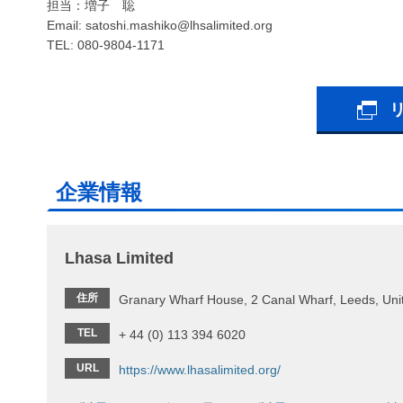
担当：増子 聡
Email: satoshi.mashiko@lhsalimited.org
TEL: 080-9804-1171
企業情報
Lhasa Limited
住所
Granary Wharf House, 2 Canal Wharf, Leeds, Un
TEL
+ 44 (0) 113 394 6020
URL
https://www.lhasalimited.org/