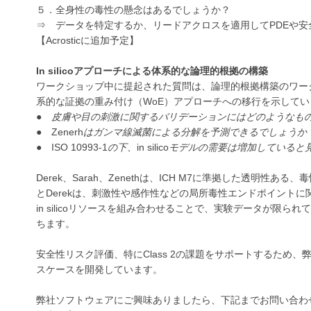
５．全身性の毒性の懸念はあるでしょうか？
⇒ データを特定するか、リードアクロスを適用してPDEや安
【Acrosticに追加予定】
In silicoアプローチによる体系的な論理的根拠の構築
ワークショップ中に提起された質問は、論理的根拠構築のワークフ
系的な証拠の重み付け（WoE）アプローチへの移行を示してい
●
皮膚や目の刺激に関するバリデーションにはどのようなも
● Zenerh
はガンマ線滅菌による分解を予測できるでしょうか
●
ISO 10993-1
の下、
in silico
モデルの需要は増加していると
Derek、Sarah、Zenethは、ICH M7に準拠した透明性
とDerekは、刺激性や感作性などの局所毒性エンドポイント
in silicoリソースを組み合わせることで、実験データが
ちます。
安全性リスク評価、特にClass 2の課題をサポートするため、弊
スケースを開発しています。
弊社ソフトウェアにご興味ありましたら、下記までお問い合わ