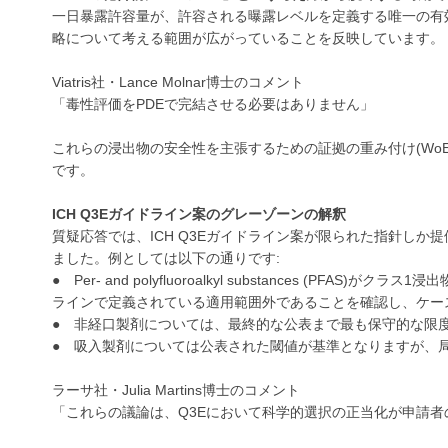
一日暴露許容量が、許容される曝露レベルを定義する唯一の有
略について考える範囲が広がっていることを反映しています。
Viatris社・Lance Molnar博士のコメント
「毒性評価をPDEで完結させる必要はありません」
これらの浸出物の安全性を主張するための証拠の重み付け(Wo
です。
ICH Q3Eガイドライン案のグレーゾーンの解釈
質疑応答では、ICH Q3Eガイドライン案が限られた指針し
ました。例としては以下の通りです:
● Per- and polyfluoroalkyl substances (P
ラインで定義されている適用範囲外であることを確認し、ケー
● 非経口製剤については、最終的な公表まで最も保守的な限
● 吸入製剤については公表された閾値が基準となりますが、
ラーサ社・Julia Martins博士のコメント
「これらの議論は、Q3Eにおいて科学的選択の正当化が申請