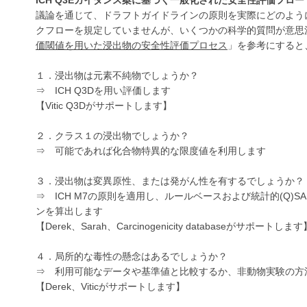
議論を通じて、ドラフトガイドラインの原則を実際にどのように
クフローを規定していませんが、いくつかの科学的質問が意思決定
価閾値を用いた浸出物の安全性評価プロセス
」を参考にすると
１．浸出物は元素不純物でしょうか？
⇒ ICH Q3Dを用い評価します
【Vitic Q3Dがサポートします】
２．クラス１の浸出物でしょうか？
⇒ 可能であれば化合物特異的な限度値を利用します
３．浸出物は変異原性、または発がん性を有するでしょうか？
⇒ ICH M7の原則を適用し、ルールベースおよび統計的(Q)S
ンを算出します
【Derek、Sarah、Carcinogenicity databaseがサポートしま
４．局所的な毒性の懸念はあるでしょうか？
⇒ 利用可能なデータや基準値と比較するか、非動物実験の方
【Derek、Viticがサポートします】