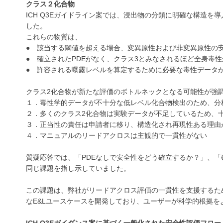
クラス２化合物
ICH Q3Eガイドライン案では、浸出物の分類に明確な構造
した。
これらの物質は、
● 該当する閾値を超える場合、変異原性および非変異原性の
● 確立されたPDEがなく、クラス3とみなされるほど全身毒
● 許容される曝露レベルを算定するために必要な毒性データ
クラス2化合物が新たな評価のボトルネックとなる可能性が強調
１．毒性学的データが不十分な低レベル化合物検出のため、分
２．多くのクラス2化合物は実験データが不足しているため、十
３．正当性の責任は申請者に移り、構造化され再現性ある理由
４．マニュアルのリードアクロスは主観的で一貫性がない
質疑応答では、「PDEなしで安全性をどう確立するか？」、
同じ課題を指し示していました。
この課題は、弊社がリードアクロス評価の一貫性を支援するための
なE&Lユースケースを開発しており、ユーザーが科学的根拠
ICH Q3Eガイダンス案に基づく一般化された安全性評価フロー