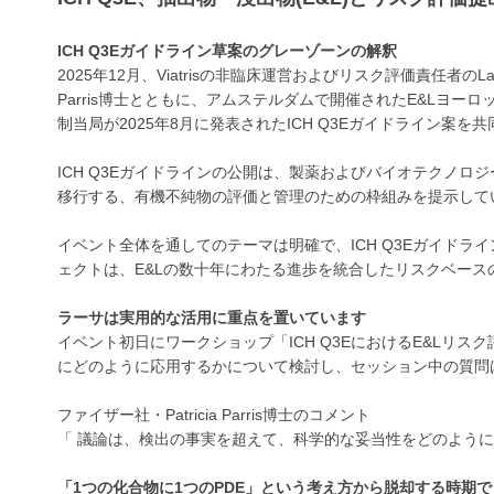
ICH Q3Eガイドライン草案のグレーゾーンの解釈
2025年12月、Viatrisの非臨床運営およびリスク評価責任者のLa
Parris博士とともに、アムステルダムで開催されたE&Lヨー
制当局が2025年8月に発表されたICH Q3Eガイドライン案
ICH Q3Eガイドラインの公開は、製薬およびバイオテクノ
移行する、有機不純物の評価と管理のための枠組みを提示して
イベント全体を通してのテーマは明確で、ICH Q3Eガイドラ
ェクトは、E&Lの数十年にわたる進歩を統合したリスクベー
ラーサは
実用的な活用に重点を置いています
イベント初日にワークショップ「ICH Q3EにおけるE&Lリス
にどのように応用するかについて検討し、セッション中の質問
ファイザー社・Patricia Parris博士のコメント
「 議論は、検出の事実を超えて、科学的な妥当性をどのよう
「1つの化合物に1つのPDE」という考え方から脱却する時期