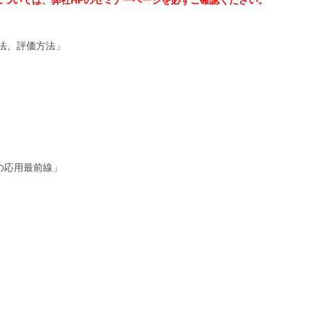
方法、評価方法」
の応用最前線」
）