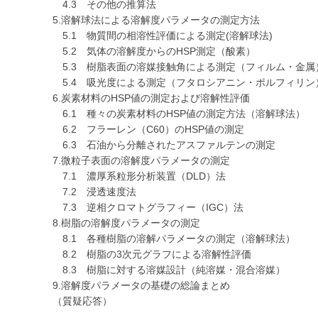
4.3 その他の推算法
5.溶解球法による溶解度パラメータの測定方法
5.1 物質間の相溶性評価による測定(溶解球法)
5.2 気体の溶解度からのHSP測定（酸素）
5.3 樹脂表面の溶媒接触角による測定（フィルム・金属
5.4 吸光度による測定（フタロシアニン・ポルフィリン
6.炭素材料のHSP値の測定および溶解性評価
6.1 種々の炭素材料のHSP値の測定方法（溶解球法）
6.2 フラーレン（C60）のHSP値の測定
6.3 石油から分離されたアスファルテンの測定
7.微粒子表面の溶解度パラメータの測定
7.1 濃厚系粒形分析装置（DLD）法
7.2 浸透速度法
7.3 逆相クロマトグラフィー（IGC）法
8.樹脂の溶解度パラメータの測定
8.1 各種樹脂の溶解パラメータの測定（溶解球法）
8.2 樹脂の3次元グラフによる溶解性評価
8.3 樹脂に対する溶媒設計（純溶媒・混合溶媒）
9.溶解度パラメータの基礎の総論まとめ
（質疑応答）