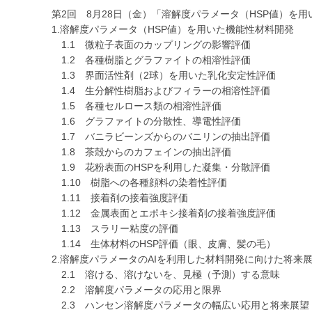
第2回 8月28日（金）「溶解度パラメータ（HSP値）を
1.溶解度パラメータ（HSP値）を用いた機能性材料開発
1.1 微粒子表面のカップリングの影響評価
1.2 各種樹脂とグラファイトの相溶性評価
1.3 界面活性剤（2球）を用いた乳化安定性評価
1.4 生分解性樹脂およびフィラーの相溶性評価
1.5 各種セルロース類の相溶性評価
1.6 グラファイトの分散性、導電性評価
1.7 バニラビーンズからのバニリンの抽出評価
1.8 茶殻からのカフェインの抽出評価
1.9 花粉表面のHSPを利用した凝集・分散評価
1.10 樹脂への各種顔料の染着性評価
1.11 接着剤の接着強度評価
1.12 金属表面とエポキシ接着剤の接着強度評価
1.13 スラリー粘度の評価
1.14 生体材料のHSP評価（眼、皮膚、髪の毛）
2.溶解度パラメータのAIを利用した材料開発に向けた将来
2.1 溶ける、溶けないを、見極（予測）する意味
2.2 溶解度パラメータの応用と限界
2.3 ハンセン溶解度パラメータの幅広い応用と将来展望