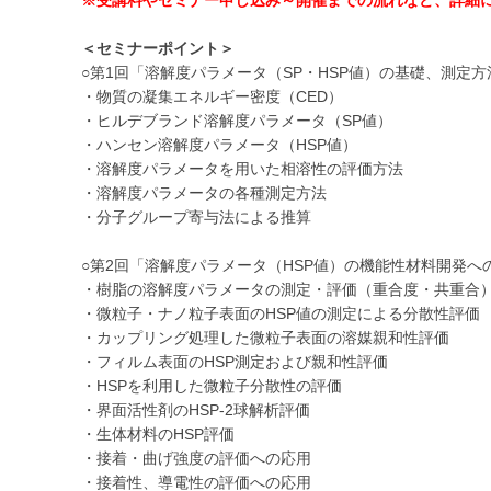
＜セミナーポイント＞
○第1回「溶解度パラメータ（SP・HSP値）の基礎、測定
・物質の凝集エネルギー密度（CED）
・ヒルデブランド溶解度パラメータ（SP値）
・ハンセン溶解度パラメータ（HSP値）
・溶解度パラメータを用いた相溶性の評価方法
・溶解度パラメータの各種測定方法
・分子グループ寄与法による推算
○第2回「溶解度パラメータ（HSP値）の機能性材料開発へ
・樹脂の溶解度パラメータの測定・評価（重合度・共重合
・微粒子・ナノ粒子表面のHSP値の測定による分散性評価
・カップリング処理した微粒子表面の溶媒親和性評価
・フィルム表面のHSP測定および親和性評価
・HSPを利用した微粒子分散性の評価
・界面活性剤のHSP-2球解析評価
・生体材料のHSP評価
・接着・曲げ強度の評価への応用
・接着性、導電性の評価への応用