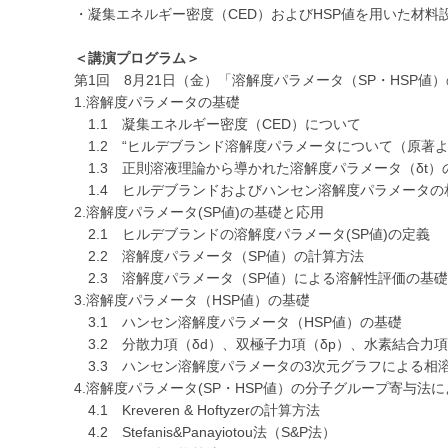
・凝集エネルギー密度（CED）およびHSP値を用いた材料
＜講演プログラム＞
第1回 8月21日（金）「溶解度パラメータ（SP・HSP
1.溶解度パラメータの基礎
1.1 凝集エネルギー密度（CED）について
1.2 “ヒルデブランド溶解度パラメータについて（原著よ
1.3 正則溶液理論から導かれた溶解度パラメータ（δt）
1.4 ヒルデブランドおよびハンセン溶解度パラメータの
2.溶解度パラメータ(SP値)の基礎と応用
2.1 ヒルデブランドの溶解度パラメータ(SP値)の定義
2.2 溶解度パラメータ（SP値）の計算方法
2.3 溶解度パラメータ（SP値）による溶解性評価の基礎
3.溶解度パラメータ（HSP値）の基礎
3.1 ハンセン溶解度パラメータ（HSP値）の基礎
3.2 分散力項（δd）、双極子力項（δp）、水素結合力項
3.3 ハンセン溶解度パラメータの3次元グラフによる相
4.溶解度パラメータ(SP・HSP値）の分子グループ寄与法
4.1 Kreveren & Hoftyzerの計算方法
4.2 Stefanis&Panayiotou法（S&P法）