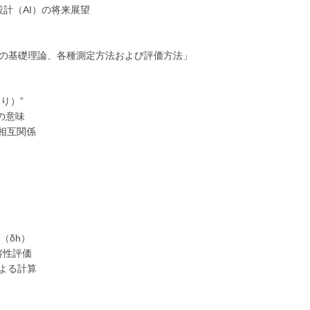
設計（AI）の将来展望
値）の基礎理論、各種測定方法および評価方法」
り）”
の意味
相互関係
（δh）
溶性評価
による計算