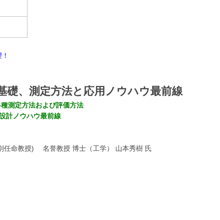
望！
の基礎、測定方法と応用ノウハウ最前線
各種測定方法および評価方法
料設計ノウハウ最前線
任命教授) 名誉教授 博士（工学） 山本秀樹 氏