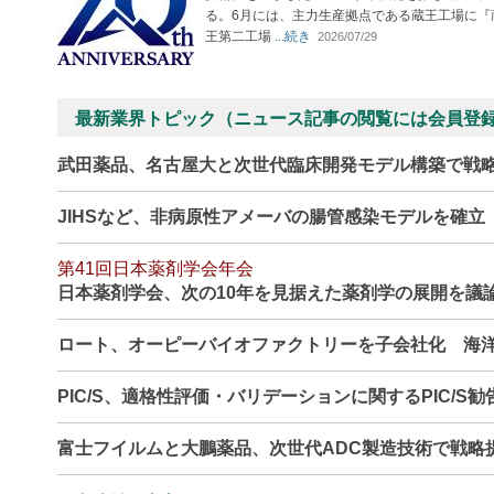
る。6月には、主力生産拠点である蔵王工場に『
王第二工場
...続き
2026/07/29
最新業界トピック（ニュース記事の閲覧には会員登
武田薬品、名古屋大と次世代臨床開発モデル構築で戦
JIHSなど、非病原性アメーバの腸管感染モデルを確
第41回日本薬剤学会年会
日本薬剤学会、次の10年を見据えた薬剤学の展開を議
ロート、オーピーバイオファクトリーを子会社化 海
PIC/S、適格性評価・バリデーションに関するPIC/S
富士フイルムと大鵬薬品、次世代ADC製造技術で戦略