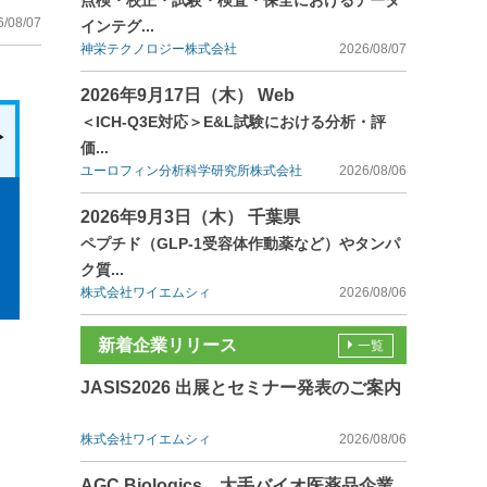
点検・校正・試験・検査・保全におけるデータ
6/08/07
インテグ...
神栄テクノロジー株式会社
2026/08/07
2026年9月17日（木） Web
＜ICH-Q3E対応＞E&L試験における分析・評
価...
ユーロフィン分析科学研究所株式会社
2026/08/06
2026年9月3日（木） 千葉県
ペプチド（GLP-1受容体作動薬など）やタンパ
ク質...
株式会社ワイエムシィ
2026/08/06
新着企業リリース
一覧
JASIS2026 出展とセミナー発表のご案内
株式会社ワイエムシィ
2026/08/06
AGC Biologics、大手バイオ医薬品企業