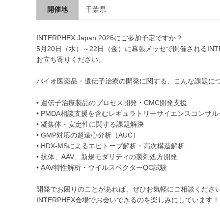
開催地
千葉県
INTERPHEX Japan 2026にご参加予定ですか？
5月20日（水）～22日（金）に幕張メッセで開催されるINTERPH
お立ち寄りください。
バイオ医薬品・遺伝子治療の開発に関する、こんな課題に
• 遺伝子治療製品のプロセス開発・CMC開発支援
• PMDA相談支援を含むレギュラトリーサイエンスコンサ
• 凝集体・安定性に関する課題解決
• GMP対応の超遠心分析（AUC）
• HDX-MSによるエピトープ解析・高次構造解析
• 抗体、AAV、新規モダリティの製剤処方開発
• AAV特性解析・ウイルスベクターQC試験
開発でお困りのことがあれば、ぜひお気軽にご相談くださ
INTERPHEX会場でお会いできるのを楽しみにしています