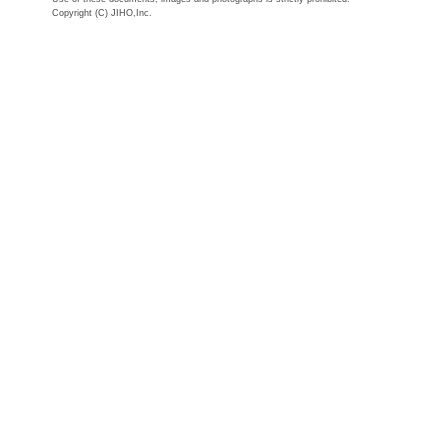
Copyright (C) JIHO,Inc.