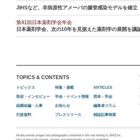
JIHSなど、非病原性アメーバの腸管感染モデルを確
第41回日本薬剤学会年会
日本薬剤学会、次の10年を見据えた薬剤学の展開を議
TOPICS & CONTENTS
トピックス
特集・連載
ARTICLES
取材・インタビュー
学会・イベント情報
団体・学会
組織改編・人事
お知らせ
編集者コラム
行政資料
プレスリリース
雑誌記事検索
All documents,images and photographs contained in this site belong to JIHO,Inc.
Use of these documents, images and photographs is strictly prohibited.