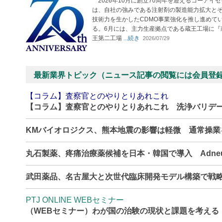
2026年10月に創立70周年を迎えるコーアイセ
は、自社の強みである注射剤の製造能力拡大と
技術力を生かしたCDMO事業強化を推し進めて
る。6月には、主力生産拠点である蔵王工場に『
王第二工場
...続き
2026/07/29
最新業界トピック（ニュース記事の閲覧には会員登
【コラム】査察官とのやりとりあれこれ
【コラム】査察官とのやりとりあれこれ 洗浄バリデ
KMバイオロジクス、熊本地震の影響は軽微 通常操
丸石製薬、疼痛治療薬候補を日本・韓国で導入 Adne
武田薬品、名古屋大と次世代臨床開発モデル構築で戦
PTJ ONLINE WEBセミナー
（WEBセミナー）わが国の治験の現状と課題を考える