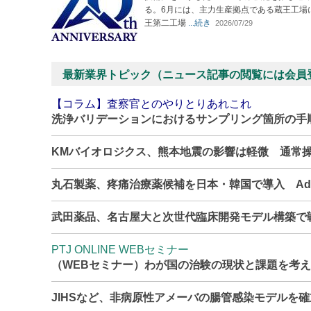
る。6月には、主力生産拠点である蔵王工場
王第二工場
...続き
2026/07/29
最新業界トピック（ニュース記事の閲覧には会員
【コラム】査察官とのやりとりあれこれ
洗浄バリデーションにおけるサンプリング箇所の手
KMバイオロジクス、熊本地震の影響は軽微 通常
丸石製薬、疼痛治療薬候補を日本・韓国で導入 Adn
武田薬品、名古屋大と次世代臨床開発モデル構築で
PTJ ONLINE WEBセミナー
（WEBセミナー）わが国の治験の現状と課題を考
JIHSなど、非病原性アメーバの腸管感染モデルを