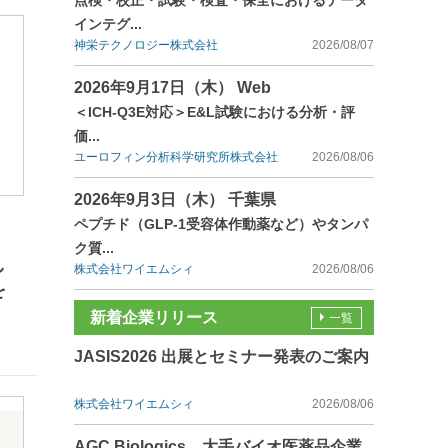
点検・校正・試験・検査・保全におけるデータ
インテグ...
神栄テクノロジー株式会社
2026/08/07
2026年9月17日（木） Web
＜ICH-Q3E対応＞E&L試験における分析・評
価...
ユーロフィン分析科学研究所株式会社
2026/08/06
2026年9月3日（木） 千葉県
ペプチド（GLP-1受容体作動薬など）やタンパ
ク質...
し
株式会社ワイエムシィ
2026/08/06
を
新着企業リリース
一覧
JASIS2026 出展とセミナー発表のご案内
株式会社ワイエムシィ
2026/08/06
AGC Biologics、大手バイオ医薬品企業