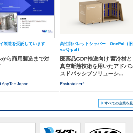
イ製造を受託しています
高性能パレットシッパー OnePal（旧
va-Q-pal）
ルから商用製造まで対
医薬品GDP輸送向け 蓄冷材と
す
真空断熱技術を用いたアドバ
スドパッシブソリューシ...
AppTec Japan
Envirotainer°
すべての企業を見