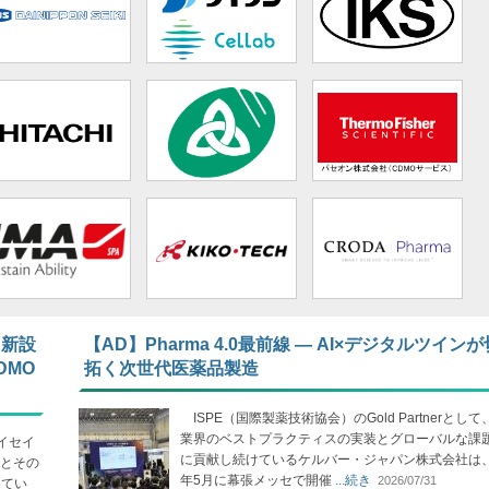
 新設
【AD】Pharma 4.0最前線 ― AI×デジタルツイン
DMO
拓く次世代医薬品製造
ISPE（国際製薬技術協会）のGold Partnerとし
業界のベストプラクティスの実装とグローバルな課
イセイ
に貢献し続けているケルバー・ジャパン株式会社は、2
とその
年5月に幕張メッセで開催
...続き
2026/07/31
めてい