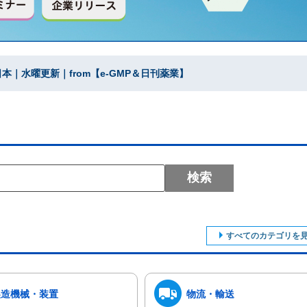
｜水曜更新｜from【e-GMP＆日刊薬業】
検索
すべてのカテゴリを
製造機械・装置
物流・輸送