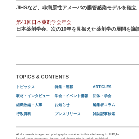
JIHSなど、非病原性アメーバの腸管感染モデルを確
第41回日本薬剤学会年会
日本薬剤学会、次の10年を見据えた薬剤学の展開を議
TOPICS & CONTENTS
トピックス
特集・連載
ARTICLES
取材・インタビュー
学会・イベント情報
団体・学会
組織改編・人事
お知らせ
編集者コラム
行政資料
プレスリリース
雑誌記事検索
All documents,images and photographs contained in this site belong to JIHO,Inc.
Use of these documents, images and photographs is strictly prohibited.