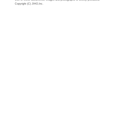
Copyright (C) JIHO,Inc.