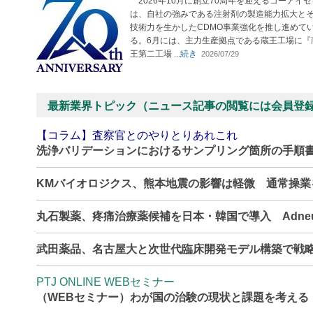
2026年10月に創立70周年を迎えるコーアイセ
は、自社の強みである注射剤の製造能力拡大と
技術力を生かしたCDMO事業強化を推し進めて
る。6月には、主力生産拠点である蔵王工場に『
王第二工場
...続き
2026/07/29
最新業界トピック（ニュース記事の閲覧には会員登
【コラム】査察官とのやりとりあれこれ
洗浄バリデーションにおけるサンプリング箇所の手順
KMバイオロジクス、熊本地震の影響は軽微 通常操
丸石製薬、疼痛治療薬候補を日本・韓国で導入 Adne
武田薬品、名古屋大と次世代臨床開発モデル構築で戦
PTJ ONLINE WEBセミナー
（WEBセミナー）わが国の治験の現状と課題を考える