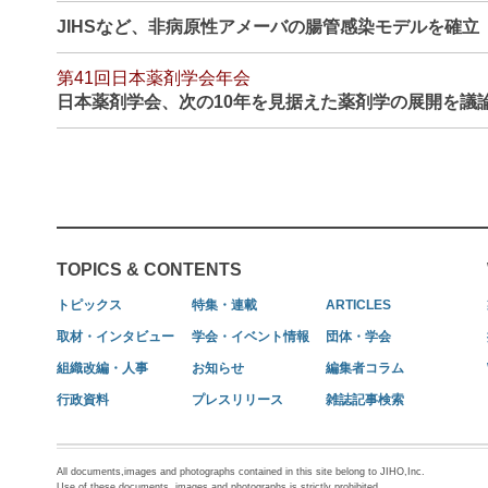
JIHSなど、非病原性アメーバの腸管感染モデルを確
第41回日本薬剤学会年会
日本薬剤学会、次の10年を見据えた薬剤学の展開を議
TOPICS & CONTENTS
トピックス
特集・連載
ARTICLES
取材・インタビュー
学会・イベント情報
団体・学会
組織改編・人事
お知らせ
編集者コラム
行政資料
プレスリリース
雑誌記事検索
All documents,images and photographs contained in this site belong to JIHO,Inc.
Use of these documents, images and photographs is strictly prohibited.