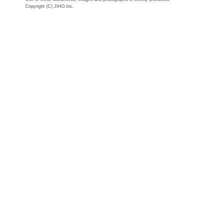
Copyright (C) JIHO,Inc.