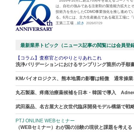
2026年10月に創立70周年を迎えるコーアイセ
は、自社の強みである注射剤の製造能力拡大と
技術力を生かしたCDMO事業強化を推し進めて
る。6月には、主力生産拠点である蔵王工場に『
王第二工場
...続き
2026/07/29
最新業界トピック（ニュース記事の閲覧には会員登
【コラム】査察官とのやりとりあれこれ
洗浄バリデーションにおけるサンプリング箇所の手順
KMバイオロジクス、熊本地震の影響は軽微 通常操
丸石製薬、疼痛治療薬候補を日本・韓国で導入 Adne
武田薬品、名古屋大と次世代臨床開発モデル構築で戦
PTJ ONLINE WEBセミナー
（WEBセミナー）わが国の治験の現状と課題を考える