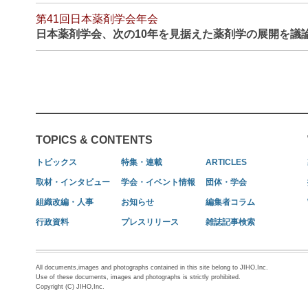
第41回日本薬剤学会年会
日本薬剤学会、次の10年を見据えた薬剤学の展開を議
TOPICS & CONTENTS
トピックス
特集・連載
ARTICLES
取材・インタビュー
学会・イベント情報
団体・学会
組織改編・人事
お知らせ
編集者コラム
行政資料
プレスリリース
雑誌記事検索
All documents,images and photographs contained in this site belong to JIHO,Inc.
Use of these documents, images and photographs is strictly prohibited.
Copyright (C) JIHO,Inc.