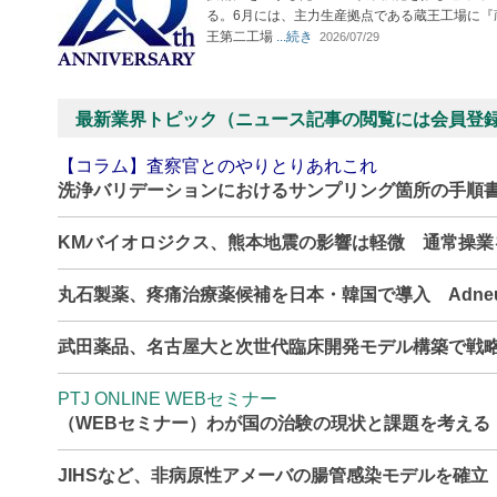
る。6月には、主力生産拠点である蔵王工場に『
王第二工場
...続き
2026/07/29
最新業界トピック（ニュース記事の閲覧には会員登
【コラム】査察官とのやりとりあれこれ
洗浄バリデーションにおけるサンプリング箇所の手順
KMバイオロジクス、熊本地震の影響は軽微 通常操
丸石製薬、疼痛治療薬候補を日本・韓国で導入 Adne
武田薬品、名古屋大と次世代臨床開発モデル構築で戦
PTJ ONLINE WEBセミナー
（WEBセミナー）わが国の治験の現状と課題を考える
JIHSなど、非病原性アメーバの腸管感染モデルを確