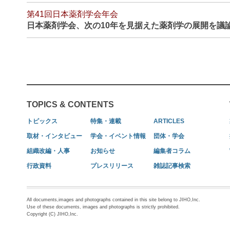
第41回日本薬剤学会年会
日本薬剤学会、次の10年を見据えた薬剤学の展開を議
TOPICS & CONTENTS
トピックス
特集・連載
ARTICLES
取材・インタビュー
学会・イベント情報
団体・学会
組織改編・人事
お知らせ
編集者コラム
行政資料
プレスリリース
雑誌記事検索
All documents,images and photographs contained in this site belong to JIHO,Inc.
Use of these documents, images and photographs is strictly prohibited.
Copyright (C) JIHO,Inc.