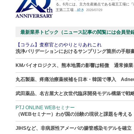
る。6月には、主力生産拠点である蔵王工場に『
王第二工場
...続き
2026/07/29
最新業界トピック（ニュース記事の閲覧には会員登
【コラム】査察官とのやりとりあれこれ
洗浄バリデーションにおけるサンプリング箇所の手順
KMバイオロジクス、熊本地震の影響は軽微 通常操
丸石製薬、疼痛治療薬候補を日本・韓国で導入 Adne
武田薬品、名古屋大と次世代臨床開発モデル構築で戦
PTJ ONLINE WEBセミナー
（WEBセミナー）わが国の治験の現状と課題を考える
JIHSなど、非病原性アメーバの腸管感染モデルを確