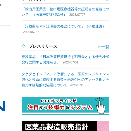
0
「輸出用医薬品、輸出用医療機器等の証明書の発給につ
いて」（医薬発0727第1号）
2026/07/27
「治験薬ＧＭＰ証明書の発給について」（事務連絡）
2026/07/27
プレスリリース
一覧
東和薬品、「日本政策投資銀行を割当先とする優先株式
発行に関するお知らせ」
2026/07/31
タケダとインドネシア政府による、医療のレジリエンス
強化と救命に貢献する血漿分画製剤へのアクセス拡大を
目指す画期的な協業について
2026/07/13