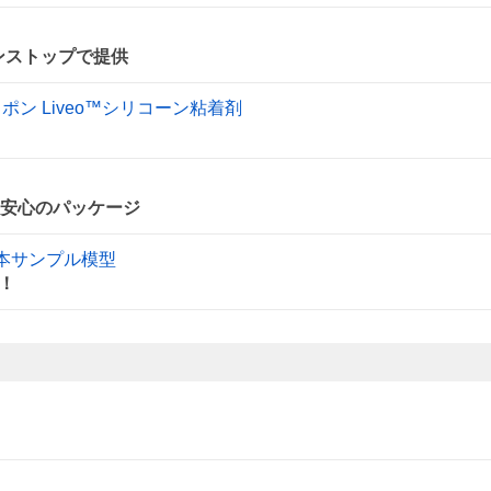
ンストップで提供
ン Liveo™シリコーン粘着剤
つ安心のパッケージ
見本サンプル模型
！