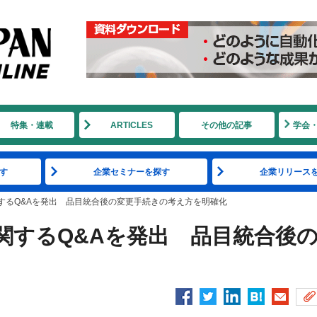
特集・連載
ARTICLES
その他の記事
学会
す
企業セミナーを探す
企業リリース
するQ&Aを発出 品目統合後の変更手続きの考え方を明確化
関するQ&Aを発出 品目統合後