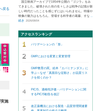
国立映画アーカイブで1954年公開の『ゴジラ』をみ
てきました。破壊された街の生々しさは戦争の記憶が新
へ戻る
しい時代だったことを感じずにはいられません。特撮や
映像の魅力はもちろん、登場する科学者の葛藤、すな
...
続き
2026/08/04
アクセスランキング
バリデーションの「形」
GMPにおける変更と変更管理
GMP教育の罠、絵本『エパミナンダス』に
学ぶ～なぜ「真面目な従順さ」が品質リス
クを招くのか？
PIC/S、適格性評価・バリデーションに関
するPIC/S勧告を改訂
が実施
改正薬機法における製造・品質管理関連要
件、業界対応の視点で整理