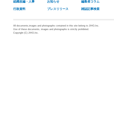
組織改編・人事
お知らせ
編集者コラム
行政資料
プレスリリース
雑誌記事検索
All documents,images and photographs contained in this site belong to JIHO,Inc.
Use of these documents, images and photographs is strictly prohibited.
Copyright (C) JIHO,Inc.