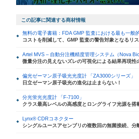
この記事に関連する商材情報
無料の電子書籍：FDA GMP 監査における最も一
コストを削減して、GMP 監査の警告対象となるリ
Artel MVS – 自動分注機精度管理システム（Nova Biome
微量分注の見えないズレの可視化による結果再現性
偏光ゼーマン原子吸光光度計 「ZA3000シリーズ」
日立ゼーマン原子吸光の進化は止まらない！
分光蛍光光度計 「F-7100」
クラス最高レベルの高感度とロングライフ光源を搭
Lynx® CDRコネクター
シングルユースアセンブリの複数回の無菌接続、分