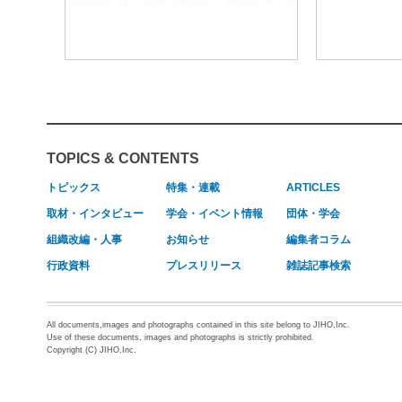
TOPICS & CONTENTS
トピックス
特集・連載
ARTICLES
取材・インタビュー
学会・イベント情報
団体・学会
組織改編・人事
お知らせ
編集者コラム
行政資料
プレスリリース
雑誌記事検索
All documents,images and photographs contained in this site belong to JIHO,Inc.
Use of these documents, images and photographs is strictly prohibited.
Copyright (C) JIHO,Inc.