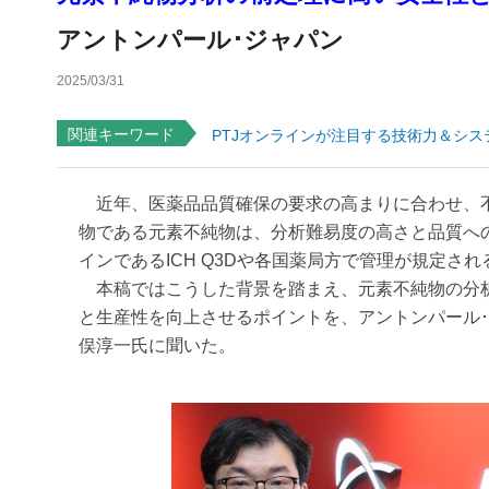
アントンパール･ジャパン
2025/03/31
関連キーワード
PTJオンラインが注目する技術力＆シス
近年、医薬品品質確保の要求の高まりに合わせ、不
物である元素不純物は、分析難易度の高さと品質へ
インであるICH Q3Dや各国薬局方で管理が規定さ
本稿ではこうした背景を踏まえ、元素不純物の分析
と生産性を向上させるポイントを、アントンパール
俣淳一氏に聞いた。