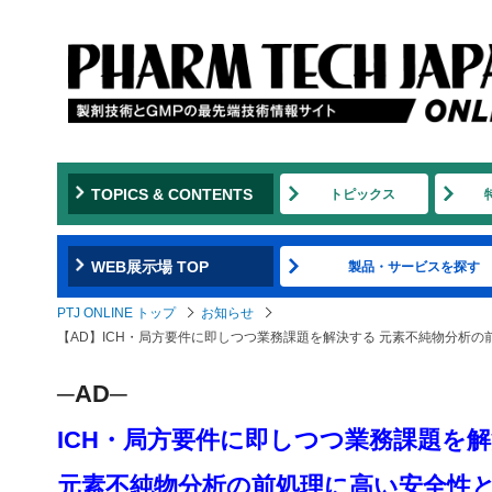
TOPICS & CONTENTS
トピックス
WEB展示場 TOP
製品・サービスを探す
PTJ ONLINE トップ
お知らせ
【AD】​​​​​​​ICH・局方要件に即しつつ業務課題を解決する 元素不純
─AD─
ICH・局方要件に即しつつ業務課題を
元素不純物分析の前処理に高い安全性