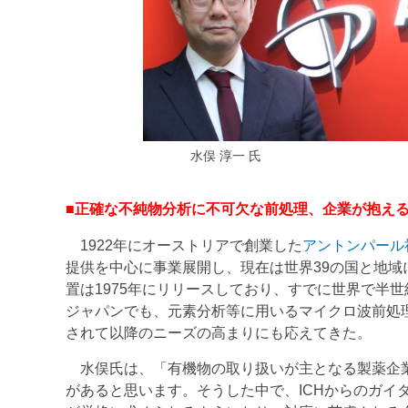
水俣 淳一 氏
■正確な不純物分析に不可欠な前処理、企業が抱え
1922年にオーストリアで創業した
アントンパール
提供を中心に事業展開し、現在は世界39の国と地
置は1975年にリリースしており、すでに世界で半
ジャパンでも、元素分析等に用いるマイクロ波前処理
されて以降のニーズの高まりにも応えてきた。
水俣氏は、「有機物の取り扱いが主となる製薬企業
があると思います。そうした中で、ICHからのガイ