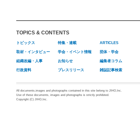
TOPICS & CONTENTS
トピックス
特集・連載
ARTICLES
取材・インタビュー
学会・イベント情報
団体・学会
組織改編・人事
お知らせ
編集者コラム
行政資料
プレスリリース
雑誌記事検索
All documents,images and photographs contained in this site belong to JIHO,Inc.
Use of these documents, images and photographs is strictly prohibited.
Copyright (C) JIHO,Inc.