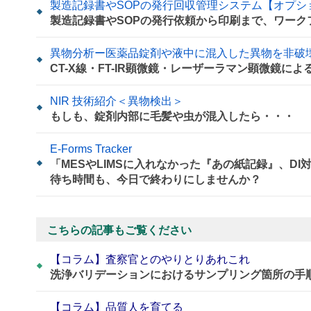
製造記録書やSOPの発行回収管理システム【オプシ
製造記録書やSOPの発行依頼から印刷まで、ワーク
異物分析ー医薬品錠剤や液中に混入した異物を非破
CT-X線・FT-IR顕微鏡・レーザーラマン顕微鏡に
NIR 技術紹介＜異物検出＞
もしも、錠剤内部に毛髪や虫が混入したら・・・
E-Forms Tracker
「MESやLIMSに入れなかった『あの紙記録』、D
待ち時間も、今日で終わりにしませんか？
こちらの記事もご覧ください
【コラム】査察官とのやりとりあれこれ
洗浄バリデーションにおけるサンプリング箇所の手
【コラム】品質人を育てる