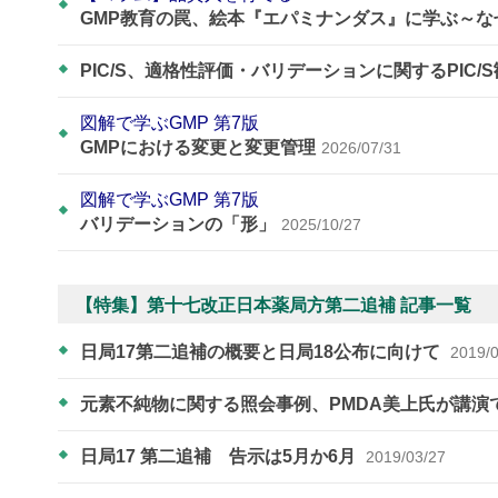
GMP教育の罠、絵本『エパミナンダス』に学ぶ～
PIC/S、適格性評価・バリデーションに関するPIC/
図解で学ぶGMP 第7版
GMPにおける変更と変更管理
2026/07/31
図解で学ぶGMP 第7版
バリデーションの「形」
2025/10/27
【特集】第十七改正日本薬局方第二追補 記事一覧
日局17第二追補の概要と日局18公布に向けて
2019/
元素不純物に関する照会事例、PMDA美上氏が講演
日局17 第二追補 告示は5月か6月
2019/03/27