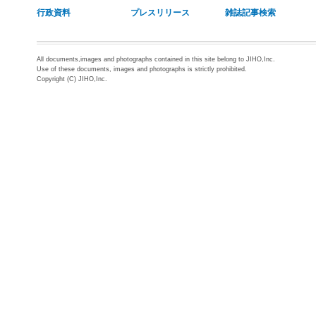
行政資料
プレスリリース
雑誌記事検索
All documents,images and photographs contained in this site belong to JIHO,Inc.
Use of these documents, images and photographs is strictly prohibited.
Copyright (C) JIHO,Inc.