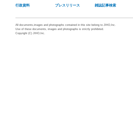
行政資料
プレスリリース
雑誌記事検索
All documents,images and photographs contained in this site belong to JIHO,Inc.
Use of these documents, images and photographs is strictly prohibited.
Copyright (C) JIHO,Inc.