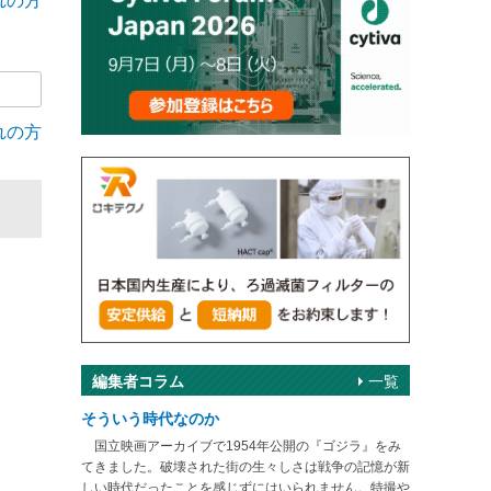
れの方
れの方
編集者コラム
一覧
そういう時代なのか
国立映画アーカイブで1954年公開の『ゴジラ』をみ
てきました。破壊された街の生々しさは戦争の記憶が新
しい時代だったことを感じずにはいられません。特撮や