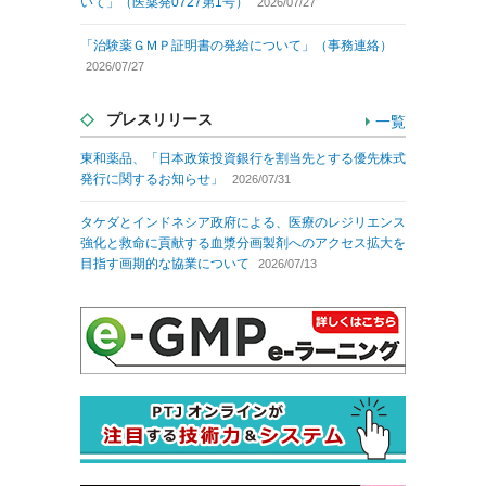
いて」（医薬発0727第1号）
2026/07/27
「治験薬ＧＭＰ証明書の発給について」（事務連絡）
2026/07/27
プレスリリース
一覧
東和薬品、「日本政策投資銀行を割当先とする優先株式
発行に関するお知らせ」
2026/07/31
タケダとインドネシア政府による、医療のレジリエンス
強化と救命に貢献する血漿分画製剤へのアクセス拡大を
目指す画期的な協業について
2026/07/13