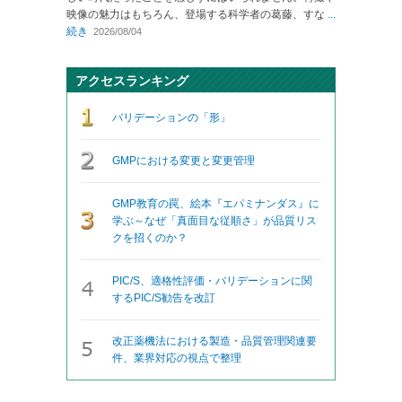
映像の魅力はもちろん、登場する科学者の葛藤、すな
...
続き
2026/08/04
アクセスランキング
バリデーションの「形」
GMPにおける変更と変更管理
GMP教育の罠、絵本『エパミナンダス』に
学ぶ～なぜ「真面目な従順さ」が品質リス
クを招くのか？
PIC/S、適格性評価・バリデーションに関
するPIC/S勧告を改訂
改正薬機法における製造・品質管理関連要
件、業界対応の視点で整理