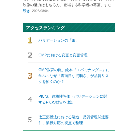
映像の魅力はもちろん、登場する科学者の葛藤、すな
...
続き
2026/08/04
アクセスランキング
バリデーションの「形」
GMPにおける変更と変更管理
GMP教育の罠、絵本『エパミナンダス』に
学ぶ～なぜ「真面目な従順さ」が品質リス
クを招くのか？
PIC/S、適格性評価・バリデーションに関
するPIC/S勧告を改訂
改正薬機法における製造・品質管理関連要
件、業界対応の視点で整理