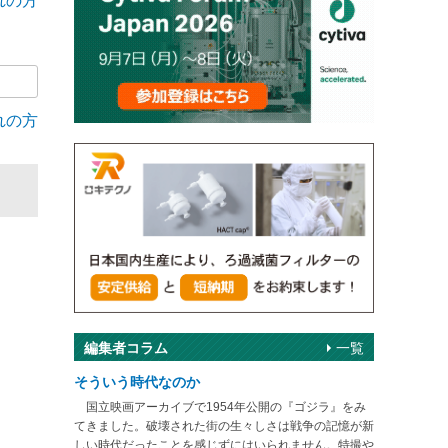
れの方
れの方
編集者コラム
一覧
そういう時代なのか
国立映画アーカイブで1954年公開の『ゴジラ』をみ
てきました。破壊された街の生々しさは戦争の記憶が新
しい時代だったことを感じずにはいられません。特撮や