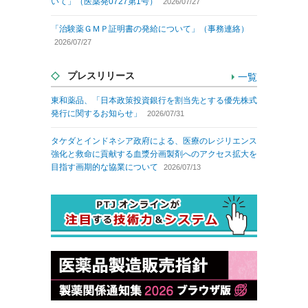
いて」（医薬発0727第1号）
2026/07/27
「治験薬ＧＭＰ証明書の発給について」（事務連絡）
2026/07/27
プレスリリース
一覧
東和薬品、「日本政策投資銀行を割当先とする優先株式
発行に関するお知らせ」
2026/07/31
タケダとインドネシア政府による、医療のレジリエンス
強化と救命に貢献する血漿分画製剤へのアクセス拡大を
目指す画期的な協業について
2026/07/13