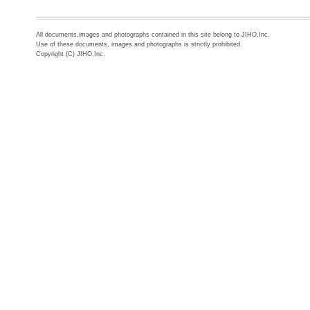
All documents,images and photographs contained in this site belong to JIHO,Inc.
Use of these documents, images and photographs is strictly prohibited.
Copyright (C) JIHO,Inc.