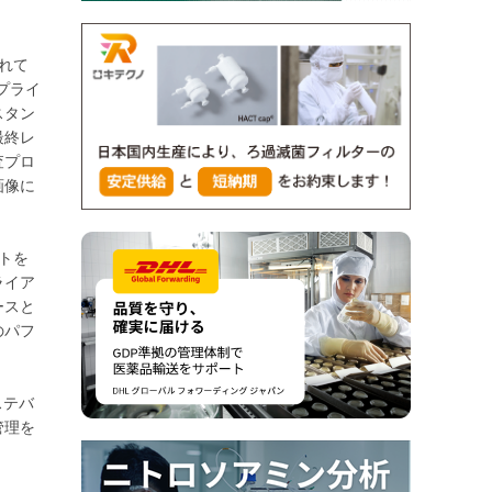
表れて
ンプライ
スタン
最終レ
査プロ
画像に
ストを
ライア
ースと
のパフ
ステバ
管理を