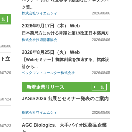
ペプチド（GLP-1受容体作動薬など）やタンパ
ク質...
株式会社ワイエムシィ
2026/08/06
一覧
2026年9月17日（木） Web
日本薬局方における常識と第19改正日本薬局方
株式会社技術情報協会
2026/08/06
6/08/06
2026年8月25日（火） Web
イト立
【Webセミナー】抗体創薬を加速する、抗体設
計から...
6/07/29
ベックマン・コールター株式会社
2026/08/05
新着企業リリース
一覧
JASIS2026 出展とセミナー発表のご案内
6/07/24
株式会社ワイエムシィ
2026/08/06
AGC Biologics、大手バイオ医薬品企業
6/07/23