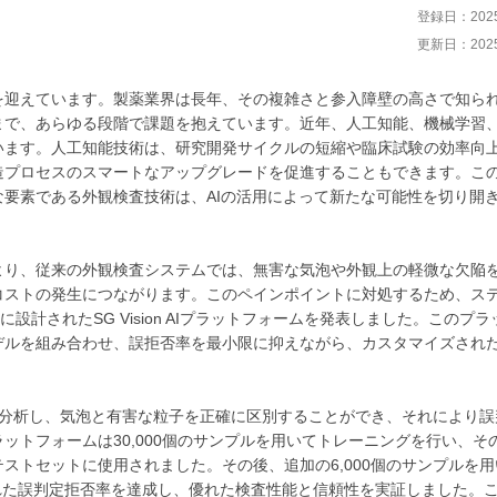
登録日：2025/
更新日：2025/
を迎えています。製薬業界は長年、その複雑さと参入障壁の高さで知ら
まで、あらゆる段階で課題を抱えています。近年、人工知能、機械学習
います。人工知能技術は、研究開発サイクルの短縮や臨床試験の効率向
造プロセスのスマートなアップグレードを促進することもできます。こ
要素である外観検査技術は、AIの活用によって新たな可能性を切り開
より、従来の外観検査システムでは、無害な気泡や外観上の軽微な欠陥
コストの発生につながります。このペインポイントに対処するため、ス
特別に設計されたSG Vision AIプラットフォームを発表しました。このプ
デルを組み合わせ、誤拒否率を最小限に抑えながら、カスタマイズされ
の画像を分析し、気泡と有害な粒子を正確に区別することができ、それにより
ットフォームは30,000個のサンプルを用いてトレーニングを行い、そ
テストセットに使用されました。その後、追加の6,000個のサンプルを
優れた誤判定拒否率を達成し、優れた検査性能と信頼性を実証しました。