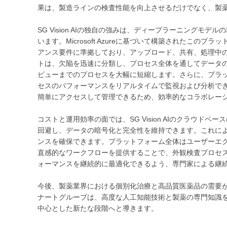
果は、製造ラインの検査性能を向上させるだけでなく、製
SG Vision AIの独自の強みは、ディープラーニング
います。Microsoft Azureに基づいて構築されたこのプラットフ
アンス要件に準拠しており、アップロード、共有、処理中
トは、欠陥を迅速に分類し、プロセス全体を通してデータ
ビューまでのプロセスを大幅に短縮します。さらに、プラ
セスのパフォーマンスをリアルタイムで監視および分析で
簡単にアクセスして管理できるため、効率的なコラボレー
コストと運用効率の面では、SG Vision AIのクラウ
回避し、データの暗号化と完全性を維持できます。これに
ンスを確保できます。プラットフォーム全体はユーザーエ
直感的なワークフローを提供することで、外観検査プロセ
ォーマンスを継続的に最適化できるよう、専門家による継
今後、製薬業界における個別化治療と高品質医薬品の需要が
ナートグループは、高度な人工知能技術と製薬の専門知識
中心とした新たな段階へと導きます。