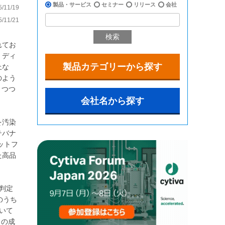
製品・サービス
セミナー
リリース
会社
11/19
11/21
検索
れてお
、ディ
製品カテゴリーから探す
上な
のよう
きつつ
会社名から探す
を汚染
テバナ
ラットフ
た高品
誤判定
のうち
用いて
この成