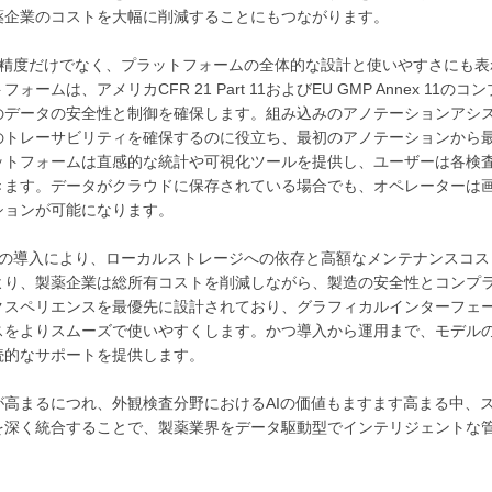
薬企業のコストを大幅に削減することにもつながります。
モデルの精度だけでなく、プラットフォームの全体的な設計と使いやすさにも
ォームは、アメリカCFR 21 Part 11およびEU GMP Annex 11のコ
のデータの安全性と制御を確保します。組み込みのアノテーションアシ
のトレーサビリティを確保するのに役立ち、最初のアノテーションから
ットフォームは直感的な統計や可視化ツールを提供し、ユーザーは各検
きます。データがクラウドに保存されている場合でも、オペレーターは
ションが可能になります。
ドベースの導入により、ローカルストレージへの依存と高額なメンテナンスコ
より、製薬企業は総所有コストを削減しながら、製造の安全性とコンプ
クスペリエンスを最優先に設計されており、グラフィカルインターフェ
スをよりスムーズで使いやすくします。かつ導入から運用まで、モデル
続的なサポートを提供します。
高まるにつれ、外観検査分野におけるAIの価値もますます高まる中、
を深く統合することで、製薬業界をデータ駆動型でインテリジェントな