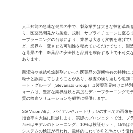
人工知能の急速な発展の中で、製薬業界は大きな技術革新
り、医薬品開発から製造、規制、サプライチェーンに至る
ープラーニングの台頭により、業界は大きく変貌を遂げて
ど、業界を一変させる可能性を秘めているだけでなく、製
な背景の中、医薬品の安全性と品質を確保する上で不可欠な
あります。
懸濁液や凍結乾燥製剤といった医薬品の形態特有の特性に
粒子と誤認してしまうことがあり、検査の繰り返しや追加
ート・グループ（Stevanato Group）は製薬業界向けに
ォームは、豊富な業界経験と高度なディープラーニングモ
質の検査ソリューションを顧客に提供します。
SG Vision AIは、バイアルやカートリッジのすべて
拒否率を大幅に削減します。実際のプロジェクトでは、プラ
75%はモデルのトレーニング、10%は検証セット、15%は
システムの検証が行われ、最終的にわずか0.21%という