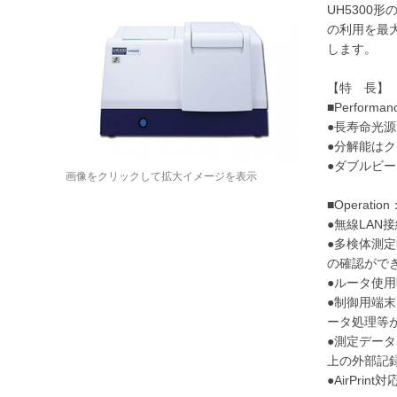
UH5300
の利用を最
します。
【特 長】
■Perfo
●長寿命光源
●分解能はク
●ダブルビ
画像をクリックして拡大イメージを表示
■Operat
●無線LAN
●多検体測
の確認がで
●ルータ使
●制御用端
ータ処理等
●測定データ
上の外部記
●AirPr