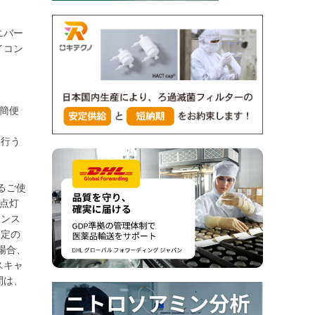
ニバー
イコン
簡便
を行う
よるご使
点灯
ナンス
規定の
場合、
スキャ
期間は、