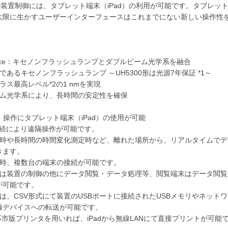
形の装置制御には、タブレット端末（iPad）の利用が可能です。タブレッ
大限に生かすユーザーインターフェースはこれまでにない新しい操作性
rmance：キセノンフラッシュランプとダブルビーム光学系を融合
であるキセノンフラッシュランプ ～UH5300形は光源7年保証 *1～
ラス最高レベル*2の1 nmを実現
ーム光学系により、長時間の安定性を確保
ion：操作にタブレット端末（iPad）の使用が可能
接続により遠隔操作が可能です。
定時や長時間の時間変化測定時など、離れた場所から、リアルタイムでデ
きます。
用時、複数台の端末の接続が可能です。
末は装置の制御の他にデータ閲覧・データ処理等、閲覧端末はデータ閲覧
が可能です。
は、CSV形式にて装置のUSBポートに接続されたUSBメモリやネット
録デバイスへの転送が可能です。
int対応市販プリンタを用いれば、iPadから無線LANにて直接プリントが可能