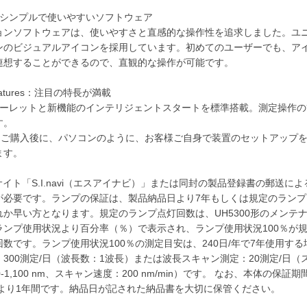
are：シンプルで使いやすいソフトウェア
ョンソフトウェアは、使いやすさと直感的な操作性を追求しました。ユ
ンのビジュアルアイコンを採用しています。初めてのユーザーでも、ア
連想することができるので、直観的な操作が可能です。
Features：注目の特長が満載
ターレットと新機能のインテリジェントスタートを標準搭載。測定操作の
す。
0形はご購入後に、パソコンのように、お客様ご自身で装置のセットアップ
ます。
サイト「S.I.navi（エスアイナビ）」または同封の製品登録書の郵送に
が必要です。ランプの保証は、製品納品日より7年もしくは規定のランプ
れか早い方となります。規定のランプ点灯回数は、UH5300形のメンテ
ランプ使用状況より百分率（％）で表示され、ランプ使用状況100％が
数です。ランプ使用状況100％の測定目安は、240日/年で7年使用する
300測定/日（波長数：1波長）または波長スキャン測定：20測定/日（
-1,100 nm、スキャン速度：200 nm/min）です。 なお、本体の保証
 より1年間です。納品日が記された納品書を大切に保管ください。