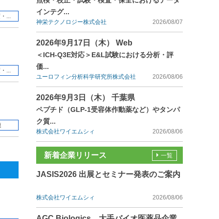
点検・校正・試験・検査・保全におけるデータ
インテグ...
...
神栄テクノロジー株式会社
2026/08/07
2026年9月17日（木） Web
＜ICH-Q3E対応＞E&L試験における分析・評
価...
...
ユーロフィン分析科学研究所株式会社
2026/08/06
2026年9月3日（木） 千葉県
ペプチド（GLP-1受容体作動薬など）やタンパ
ク質...
連
株式会社ワイエムシィ
2026/08/06
新着企業リリース
一覧
JASIS2026 出展とセミナー発表のご案内
株式会社ワイエムシィ
2026/08/06
AGC Biologics、大手バイオ医薬品企業