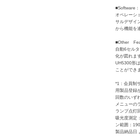
■Softw
オペレーシ
サルデザイ
から機能を
■Other 
自動6セル
化が図れま
UH530
ことができ
*1：会員制
用製品登録
回数のいず
メニューの
ランプ点灯回
吸光度測定：
ン範囲：190
製品納品日