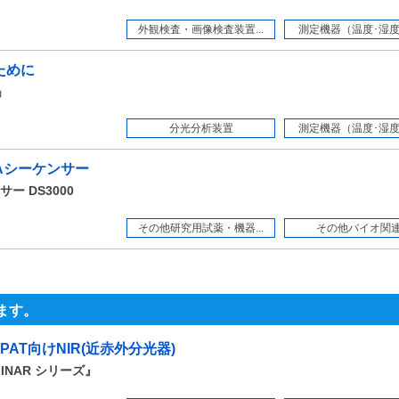
外観検査・画像検査装置...
測定機器（温度･湿度・
ために
」
分光分析装置
測定機器（温度･湿度・
Aシーケンサー
 DS3000
その他研究用試薬・機器...
その他バイオ関
ます。
AT向けNIR(近赤外分光器)
INAR シリーズ』