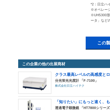
*2：日立ハ
※オペレーシ
※UH530
ータ」など
この
この企業の他の出展商材
クラス最高レベルの高感度とロ
分光蛍光光度計 「F-7100」
株式会社日立ハイテク
「知りたい」にもっと速く、も
透過電子顕微鏡 「HT7800シリー