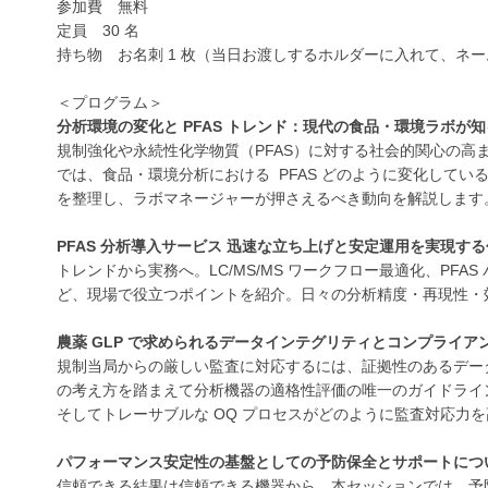
参加費 無料
定員 30 名
持ち物 お名刺 1 枚（当日お渡しするホルダーに入れて、ネ
＜プログラム＞
分析環境の変化と PFAS トレンド：現代の食品・環境ラボが
規制強化や永続性化学物質（PFAS）に対する社会的関心の
では、食品・環境分析における PFAS どのように変化して
を整理し、ラボマネージャーが押さえるべき動向を解説します
PFAS 分析導入サービス 迅速な立ち上げと安定運用を実現する
トレンドから実務へ。LC/MS/MS ワークフロー最適化、PF
ど、現場で役立つポイントを紹介。日々の分析精度・再現性・
農薬 GLP で求められるデータインテグリティとコンプライ
規制当局からの厳しい監査に対応するには、証拠性のあるデー
の考え方を踏まえて分析機器の適格性評価の唯一のガイドラインであ
そしてトレーサブルな OQ プロセスがどのように監査対応力
パフォーマンス安定性の基盤としての予防保全とサポートにつ
信頼できる結果は信頼できる機器から。本セッションでは、予